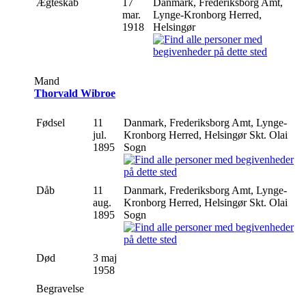
Ægteskab
17
Danmark, Frederiksborg Amt,
mar.
Lynge-Kronborg Herred,
1918
Helsingør
Mand
Thorvald Wibroe
Fødsel
11
Danmark, Frederiksborg Amt, Lynge-
jul.
Kronborg Herred, Helsingør Skt. Olai
1895
Sogn
Dåb
11
Danmark, Frederiksborg Amt, Lynge-
aug.
Kronborg Herred, Helsingør Skt. Olai
1895
Sogn
Død
3 maj
1958
Begravelse