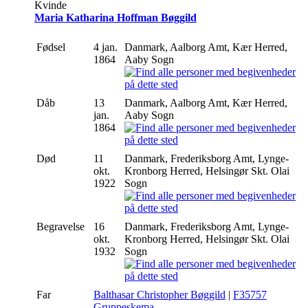
Kvinde
Maria Katharina Hoffman Bøggild
Fødsel
4 jan.
Danmark, Aalborg Amt, Kær Herred,
1864
Aaby Sogn
Dåb
13
Danmark, Aalborg Amt, Kær Herred,
jan.
Aaby Sogn
1864
Død
11
Danmark, Frederiksborg Amt, Lynge-
okt.
Kronborg Herred, Helsingør Skt. Olai
1922
Sogn
Begravelse
16
Danmark, Frederiksborg Amt, Lynge-
okt.
Kronborg Herred, Helsingør Skt. Olai
1932
Sogn
Far
Balthasar Christopher Bøggild
|
F35757
Gruppeskema