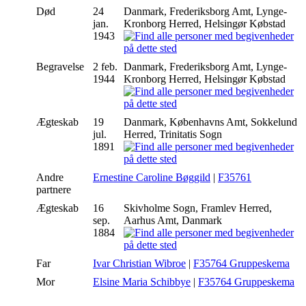
Død
24
Danmark, Frederiksborg Amt, Lynge-
jan.
Kronborg Herred, Helsingør Købstad
1943
Begravelse
2 feb.
Danmark, Frederiksborg Amt, Lynge-
1944
Kronborg Herred, Helsingør Købstad
Ægteskab
19
Danmark, Københavns Amt, Sokkelund
jul.
Herred, Trinitatis Sogn
1891
Andre
Ernestine Caroline Bøggild
|
F35761
partnere
Ægteskab
16
Skivholme Sogn, Framlev Herred,
sep.
Aarhus Amt, Danmark
1884
Far
Ivar Christian Wibroe
|
F35764 Gruppeskema
Mor
Elsine Maria Schibbye
|
F35764 Gruppeskema