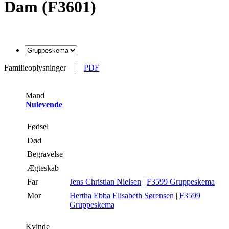
Dam (F3601)
Familieoplysninger
|
PDF
Mand
Nulevende
Fødsel
Død
Begravelse
Ægteskab
Far
Jens Christian Nielsen
|
F3599 Gruppeskema
Mor
Hertha Ebba Elisabeth Sørensen
|
F3599
Gruppeskema
Kvinde