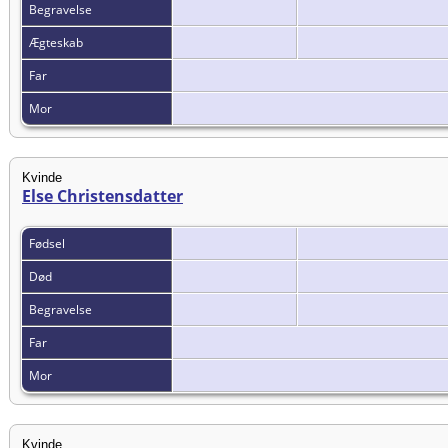
Begravelse
Ægteskab
Far
Mor
Kvinde
Else Christensdatter
Fødsel
Død
Begravelse
Far
Mor
Kvinde