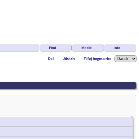
Find
Medie
Info
Del
Udskriv
Tilføj bogmærke