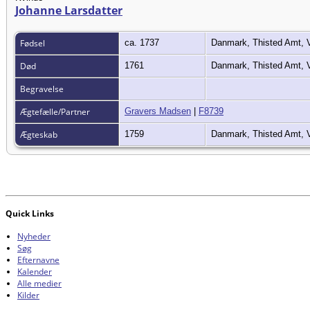
Johanne Larsdatter
Fødsel
ca. 1737
Danmark, Thisted Amt, 
Død
1761
Danmark, Thisted Amt, 
Begravelse
Ægtefælle/Partner
Gravers Madsen
|
F8739
Ægteskab
1759
Danmark, Thisted Amt, 
Quick Links
Nyheder
Søg
Efternavne
Kalender
Alle medier
Kilder