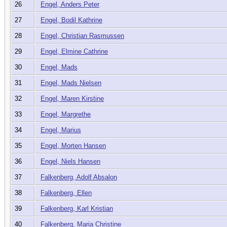
26
Engel, Anders Peter
27
Engel, Bodil Kathrine
28
Engel, Christian Rasmussen
29
Engel, Elmine Cathrine
30
Engel, Mads
31
Engel, Mads Nielsen
32
Engel, Maren Kirstine
33
Engel, Margrethe
34
Engel, Marius
35
Engel, Morten Hansen
36
Engel, Niels Hansen
37
Falkenberg, Adolf Absalon
38
Falkenberg, Ellen
39
Falkenberg, Karl Kristian
40
Falkenberg, Maria Christine