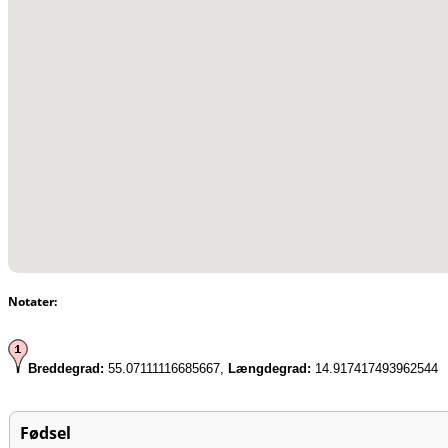
Notater:
Breddegrad:
55.07111116685667,
Længdegrad:
14.917417493962544
Fødsel