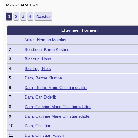
Match 1 til 50 fra 153
1
2
3
4
Næste»
Efternavn, Fornavn
1
Anker, Herman Mathias
2
Bendtsen, Karen Kirstine
3
Bidstrup, Hans
4
Bidstrup, Niels
5
Dam, Berthe Kirstine
6
Dam, Berthe Marie Christiansdatter
7
Dam, Carl Diderik
8
Dam, Cathrine Marie Christiansdatter
9
Dam, Cathrine Marie Christiansdatter
10
Dam, Christian
11
Dam, Christian Rasch