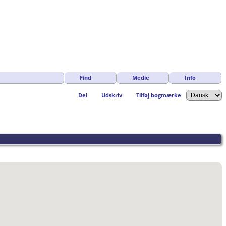
Find
Medie
Info
Del
Udskriv
Tilføj bogmærke