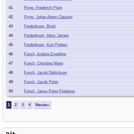
41
Flyng, Frederich Plum
42
Flyng, Johan Alpen Clausen
43
Frederiksen, Birgit
44
Frederiksen, Hans Jørgen
45
Frederiksen, Kurt Preben
46
Funch, Andrea Engelline
47
Funch, Christine Marie
48
Funch, Jacob Didricksen
49
Funch, Jacob Peter
50
Funch, Janus Peter Findanus
1
2
3
4
Næste»