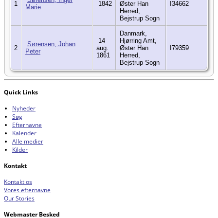
1
1842
Øster Han
I34662
Marie
Herred,
Bejstrup Sogn
Danmark,
14
Hjørring Amt,
Sørensen, Johan
2
aug.
Øster Han
I79359
Peter
1861
Herred,
Bejstrup Sogn
Quick Links
Nyheder
Søg
Efternavne
Kalender
Alle medier
Kilder
Kontakt
Kontakt os
Vores efternavne
Our Stories
Webmaster Besked