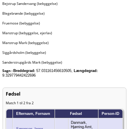
Bejstrup Søndervang (bebyggelse)
Blegebrønde (bebyggelse)
Fruemose (bebyggelse)
Manstrup (bebyggelse, ejerlav)
Manstrup Mark (bebyggelse)
Siggårdsholm (bebyggelse)
Sønderstrupgårds Mark (bebyggelse)
Sogn :
Breddegrad:
57.031161456610505,
Længdegrad:
9.329779442422696
Fødsel
Match 1 til 2 fra 2
Efternavn, Fornavn
Fødsel
Person-ID
Danmark,
Hjørring Amt,
Sørensen, Inger