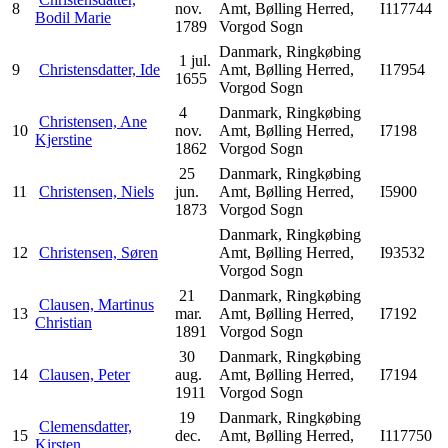
8
nov.
Amt, Bølling Herred,
I117744
Bodil Marie
1789
Vorgod Sogn
Danmark, Ringkøbing
1 jul.
9
Christensdatter, Ide
Amt, Bølling Herred,
I17954
1655
Vorgod Sogn
4
Danmark, Ringkøbing
Christensen, Ane
10
nov.
Amt, Bølling Herred,
I7198
Kjerstine
1862
Vorgod Sogn
25
Danmark, Ringkøbing
11
Christensen, Niels
jun.
Amt, Bølling Herred,
I5900
1873
Vorgod Sogn
Danmark, Ringkøbing
12
Christensen, Søren
Amt, Bølling Herred,
I93532
Vorgod Sogn
21
Danmark, Ringkøbing
Clausen, Martinus
13
mar.
Amt, Bølling Herred,
I7192
Christian
1891
Vorgod Sogn
30
Danmark, Ringkøbing
14
Clausen, Peter
aug.
Amt, Bølling Herred,
I7194
1911
Vorgod Sogn
19
Danmark, Ringkøbing
Clemensdatter,
15
dec.
Amt, Bølling Herred,
I117750
Kirsten