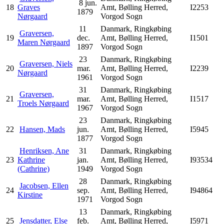
8 jun.
18
Graves
Amt, Bølling Herred,
I2253
1879
Nørgaard
Vorgod Sogn
11
Danmark, Ringkøbing
Graversen,
19
dec.
Amt, Bølling Herred,
I1501
Maren Nørgaard
1897
Vorgod Sogn
23
Danmark, Ringkøbing
Graversen, Niels
20
mar.
Amt, Bølling Herred,
I2239
Nørgaard
1961
Vorgod Sogn
31
Danmark, Ringkøbing
Graversen,
21
mar.
Amt, Bølling Herred,
I1517
Troels Nørgaard
1967
Vorgod Sogn
23
Danmark, Ringkøbing
22
Hansen, Mads
jun.
Amt, Bølling Herred,
I5945
1877
Vorgod Sogn
Henriksen, Ane
31
Danmark, Ringkøbing
23
Kathrine
jan.
Amt, Bølling Herred,
I93534
(Cathrine)
1949
Vorgod Sogn
28
Danmark, Ringkøbing
Jacobsen, Ellen
24
sep.
Amt, Bølling Herred,
I94864
Kirstine
1971
Vorgod Sogn
13
Danmark, Ringkøbing
25
Jensdatter, Else
feb.
Amt, Bølling Herred,
I5971