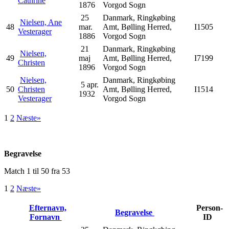
Cathrine
1876
Vorgod Sogn
25
Danmark, Ringkøbing
Nielsen, Ane
48
mar.
Amt, Bølling Herred,
I1505
Vesterager
1886
Vorgod Sogn
21
Danmark, Ringkøbing
Nielsen,
49
maj
Amt, Bølling Herred,
I7199
Christen
1896
Vorgod Sogn
Nielsen,
Danmark, Ringkøbing
5 apr.
50
Christen
Amt, Bølling Herred,
I1514
1932
Vesterager
Vorgod Sogn
1
2
Næste»
Begravelse
Match 1 til 50 fra 53
1
2
Næste»
Efternavn,
Person-
Begravelse
Fornavn
ID