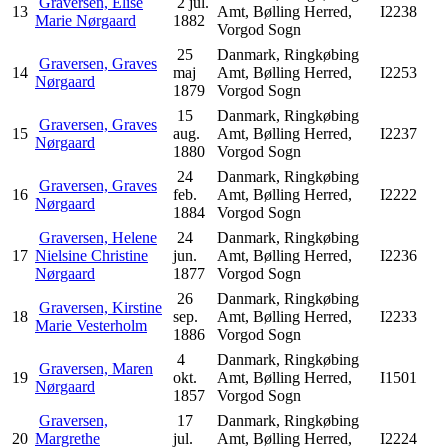
Graversen, Elise
2 jul.
13
Amt, Bølling Herred,
I2238
Marie Nørgaard
1882
Vorgod Sogn
25
Danmark, Ringkøbing
Graversen, Graves
14
maj
Amt, Bølling Herred,
I2253
Nørgaard
1879
Vorgod Sogn
15
Danmark, Ringkøbing
Graversen, Graves
15
aug.
Amt, Bølling Herred,
I2237
Nørgaard
1880
Vorgod Sogn
24
Danmark, Ringkøbing
Graversen, Graves
16
feb.
Amt, Bølling Herred,
I2222
Nørgaard
1884
Vorgod Sogn
Graversen, Helene
24
Danmark, Ringkøbing
17
Nielsine Christine
jun.
Amt, Bølling Herred,
I2236
Nørgaard
1877
Vorgod Sogn
26
Danmark, Ringkøbing
Graversen, Kirstine
18
sep.
Amt, Bølling Herred,
I2233
Marie Vesterholm
1886
Vorgod Sogn
4
Danmark, Ringkøbing
Graversen, Maren
19
okt.
Amt, Bølling Herred,
I1501
Nørgaard
1857
Vorgod Sogn
Graversen,
17
Danmark, Ringkøbing
20
Margrethe
jul.
Amt, Bølling Herred,
I2224