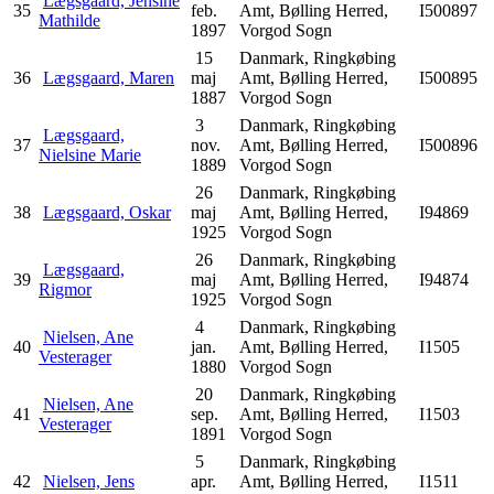
Lægsgaard, Jensine
35
feb.
Amt, Bølling Herred,
I500897
Mathilde
1897
Vorgod Sogn
15
Danmark, Ringkøbing
36
Lægsgaard, Maren
maj
Amt, Bølling Herred,
I500895
1887
Vorgod Sogn
3
Danmark, Ringkøbing
Lægsgaard,
37
nov.
Amt, Bølling Herred,
I500896
Nielsine Marie
1889
Vorgod Sogn
26
Danmark, Ringkøbing
38
Lægsgaard, Oskar
maj
Amt, Bølling Herred,
I94869
1925
Vorgod Sogn
26
Danmark, Ringkøbing
Lægsgaard,
39
maj
Amt, Bølling Herred,
I94874
Rigmor
1925
Vorgod Sogn
4
Danmark, Ringkøbing
Nielsen, Ane
40
jan.
Amt, Bølling Herred,
I1505
Vesterager
1880
Vorgod Sogn
20
Danmark, Ringkøbing
Nielsen, Ane
41
sep.
Amt, Bølling Herred,
I1503
Vesterager
1891
Vorgod Sogn
5
Danmark, Ringkøbing
42
Nielsen, Jens
apr.
Amt, Bølling Herred,
I1511