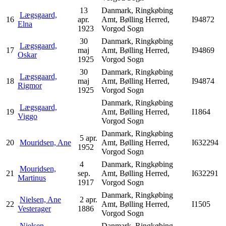
13
Danmark, Ringkøbing
Lægsgaard,
16
apr.
Amt, Bølling Herred,
I94872
Elna
1923
Vorgod Sogn
30
Danmark, Ringkøbing
Lægsgaard,
17
maj
Amt, Bølling Herred,
I94869
Oskar
1925
Vorgod Sogn
30
Danmark, Ringkøbing
Lægsgaard,
18
maj
Amt, Bølling Herred,
I94874
Rigmor
1925
Vorgod Sogn
Danmark, Ringkøbing
Lægsgaard,
19
Amt, Bølling Herred,
I1864
Viggo
Vorgod Sogn
Danmark, Ringkøbing
5 apr.
20
Mouridsen, Ane
Amt, Bølling Herred,
I632294
1952
Vorgod Sogn
4
Danmark, Ringkøbing
Mouridsen,
21
sep.
Amt, Bølling Herred,
I632291
Martinus
1917
Vorgod Sogn
Danmark, Ringkøbing
Nielsen, Ane
2 apr.
22
Amt, Bølling Herred,
I1505
Vesterager
1886
Vorgod Sogn
Nielsen,
Danmark, Ringkøbing