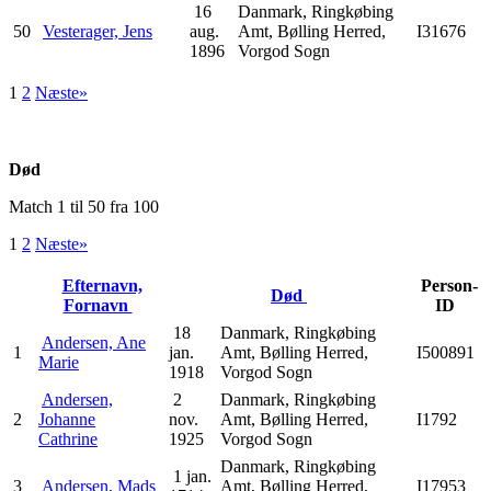
16
Danmark, Ringkøbing
50
Vesterager, Jens
aug.
Amt, Bølling Herred,
I31676
1896
Vorgod Sogn
1
2
Næste»
Død
Match 1 til 50 fra 100
1
2
Næste»
Efternavn,
Person-
Død
Fornavn
ID
18
Danmark, Ringkøbing
Andersen, Ane
1
jan.
Amt, Bølling Herred,
I500891
Marie
1918
Vorgod Sogn
Andersen,
2
Danmark, Ringkøbing
2
Johanne
nov.
Amt, Bølling Herred,
I1792
Cathrine
1925
Vorgod Sogn
Danmark, Ringkøbing
1 jan.
3
Andersen, Mads
Amt, Bølling Herred,
I17953