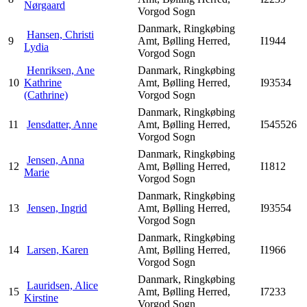
Nørgaard
Vorgod Sogn
Danmark, Ringkøbing
Hansen, Christi
9
Amt, Bølling Herred,
I1944
Lydia
Vorgod Sogn
Henriksen, Ane
Danmark, Ringkøbing
10
Kathrine
Amt, Bølling Herred,
I93534
(Cathrine)
Vorgod Sogn
Danmark, Ringkøbing
11
Jensdatter, Anne
Amt, Bølling Herred,
I545526
Vorgod Sogn
Danmark, Ringkøbing
Jensen, Anna
12
Amt, Bølling Herred,
I1812
Marie
Vorgod Sogn
Danmark, Ringkøbing
13
Jensen, Ingrid
Amt, Bølling Herred,
I93554
Vorgod Sogn
Danmark, Ringkøbing
14
Larsen, Karen
Amt, Bølling Herred,
I1966
Vorgod Sogn
Danmark, Ringkøbing
Lauridsen, Alice
15
Amt, Bølling Herred,
I7233
Kirstine
Vorgod Sogn