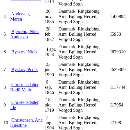
1714
Vorgod Sogn
20
Danmark, Ringkøbing
Andersen,
4
nov.
Amt, Bølling Herred,
I500894
Maren
1885
Vorgod Sogn
28
Danmark, Ringkøbing
Bjerrebo, Niels
5
feb.
Amt, Bølling Herred,
I5953
Andersen
1887
Vorgod Sogn
Danmark, Ringkøbing
4 apr.
6
Byskov, Niels
Amt, Bølling Herred,
I629310
1954
Vorgod Sogn
23
Danmark, Ringkøbing
7
Byskov, Peder
jun.
Amt, Bølling Herred,
I629309
1990
Vorgod Sogn
6
Danmark, Ringkøbing
Christensdatter,
8
sep.
Amt, Bølling Herred,
I117744
Bodil Marie
1846
Vorgod Sogn
18
Danmark, Ringkøbing
Christensdatter,
9
okt.
Amt, Bølling Herred,
I17954
Ide
1719
Vorgod Sogn
7
Danmark, Ringkøbing
Christensen, Ane
10
aug.
Amt, Bølling Herred,
I7198
Kjerstine
1904
Vorgod Sogn