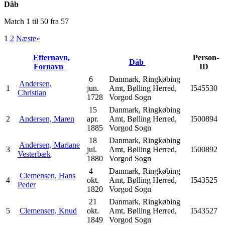
Dåb
Match 1 til 50 fra 57
1
2
Næste»
Efternavn,
Person-
Dåb
Fornavn
ID
6
Danmark, Ringkøbing
Andersen,
1
jun.
Amt, Bølling Herred,
I545530
Christian
1728
Vorgod Sogn
15
Danmark, Ringkøbing
2
Andersen, Maren
apr.
Amt, Bølling Herred,
I500894
1885
Vorgod Sogn
18
Danmark, Ringkøbing
Andersen, Mariane
3
jul.
Amt, Bølling Herred,
I500892
Vesterbæk
1880
Vorgod Sogn
4
Danmark, Ringkøbing
Clemensen, Hans
4
okt.
Amt, Bølling Herred,
I543525
Peder
1820
Vorgod Sogn
21
Danmark, Ringkøbing
5
Clemensen, Knud
okt.
Amt, Bølling Herred,
I543527
1849
Vorgod Sogn