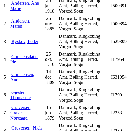
25
Danmark, Ringkøbing
Andersen, Ane
1
jan.
Amt, Bølling Herred,
I500891
Marie
1918
Vorgod Sogn
26
Danmark, Ringkøbing
Andersen,
2
nov.
Amt, Bølling Herred,
I500894
Maren
1885
Vorgod Sogn
Danmark, Ringkøbing
3
Byskov, Peder
Amt, Bølling Herred,
I629309
Vorgod Sogn
25
Danmark, Ringkøbing
Christensdatter,
4
okt.
Amt, Bølling Herred,
I17954
Ide
1719
Vorgod Sogn
14
Danmark, Ringkøbing
Christensen,
5
dec.
Amt, Bølling Herred,
I631054
Ane
1809
Vorgod Sogn
Danmark, Ringkøbing
Gjesten,
6
Amt, Bølling Herred,
I1799
Thomasine
Vorgod Sogn
Graversen,
15
Danmark, Ringkøbing
7
Graves
jun.
Amt, Bølling Herred,
I2253
Nørgaard
1879
Vorgod Sogn
Danmark, Ringkøbing
Graversen, Niels
8
Amt, Bølling Herred,
I2239