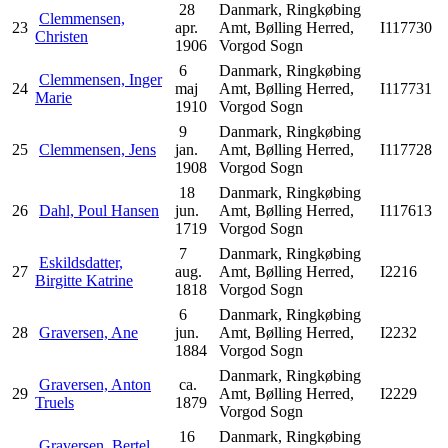
28
Danmark, Ringkøbing
Clemmensen,
23
apr.
Amt, Bølling Herred,
I117730
Christen
1906
Vorgod Sogn
6
Danmark, Ringkøbing
Clemmensen, Inger
24
maj
Amt, Bølling Herred,
I117731
Marie
1910
Vorgod Sogn
9
Danmark, Ringkøbing
25
Clemmensen, Jens
jan.
Amt, Bølling Herred,
I117728
1908
Vorgod Sogn
18
Danmark, Ringkøbing
26
Dahl, Poul Hansen
jun.
Amt, Bølling Herred,
I117613
1719
Vorgod Sogn
7
Danmark, Ringkøbing
Eskildsdatter,
27
aug.
Amt, Bølling Herred,
I2216
Birgitte Katrine
1818
Vorgod Sogn
6
Danmark, Ringkøbing
28
Graversen, Ane
jun.
Amt, Bølling Herred,
I2232
1884
Vorgod Sogn
Danmark, Ringkøbing
Graversen, Anton
ca.
29
Amt, Bølling Herred,
I2229
Truels
1879
Vorgod Sogn
16
Danmark, Ringkøbing
Graversen, Bertel