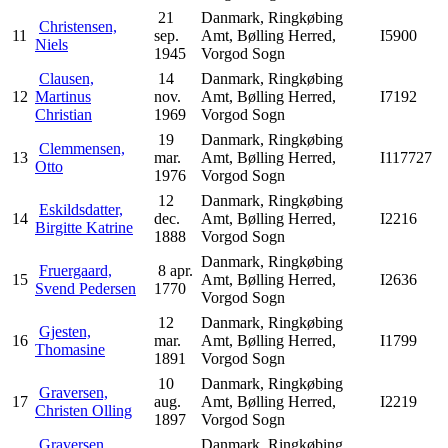
21
Danmark, Ringkøbing
Christensen,
11
sep.
Amt, Bølling Herred,
I5900
Niels
1945
Vorgod Sogn
Clausen,
14
Danmark, Ringkøbing
12
Martinus
nov.
Amt, Bølling Herred,
I7192
Christian
1969
Vorgod Sogn
19
Danmark, Ringkøbing
Clemmensen,
13
mar.
Amt, Bølling Herred,
I117727
Otto
1976
Vorgod Sogn
12
Danmark, Ringkøbing
Eskildsdatter,
14
dec.
Amt, Bølling Herred,
I2216
Birgitte Katrine
1888
Vorgod Sogn
Danmark, Ringkøbing
Fruergaard,
8 apr.
15
Amt, Bølling Herred,
I2636
Svend Pedersen
1770
Vorgod Sogn
12
Danmark, Ringkøbing
Gjesten,
16
mar.
Amt, Bølling Herred,
I1799
Thomasine
1891
Vorgod Sogn
10
Danmark, Ringkøbing
Graversen,
17
aug.
Amt, Bølling Herred,
I2219
Christen Olling
1897
Vorgod Sogn
Graversen,
Danmark, Ringkøbing