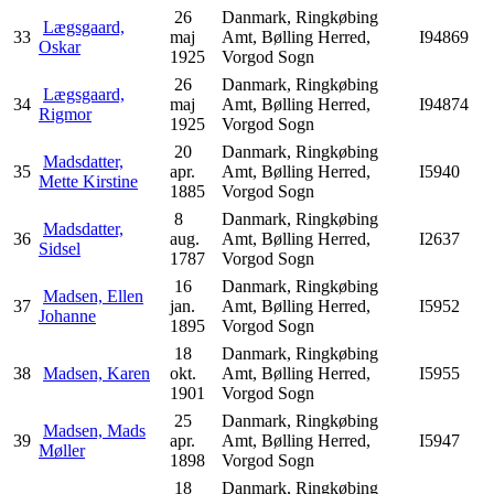
26
Danmark, Ringkøbing
Lægsgaard,
33
maj
Amt, Bølling Herred,
I94869
Oskar
1925
Vorgod Sogn
26
Danmark, Ringkøbing
Lægsgaard,
34
maj
Amt, Bølling Herred,
I94874
Rigmor
1925
Vorgod Sogn
20
Danmark, Ringkøbing
Madsdatter,
35
apr.
Amt, Bølling Herred,
I5940
Mette Kirstine
1885
Vorgod Sogn
8
Danmark, Ringkøbing
Madsdatter,
36
aug.
Amt, Bølling Herred,
I2637
Sidsel
1787
Vorgod Sogn
16
Danmark, Ringkøbing
Madsen, Ellen
37
jan.
Amt, Bølling Herred,
I5952
Johanne
1895
Vorgod Sogn
18
Danmark, Ringkøbing
38
Madsen, Karen
okt.
Amt, Bølling Herred,
I5955
1901
Vorgod Sogn
25
Danmark, Ringkøbing
Madsen, Mads
39
apr.
Amt, Bølling Herred,
I5947
Møller
1898
Vorgod Sogn
18
Danmark, Ringkøbing