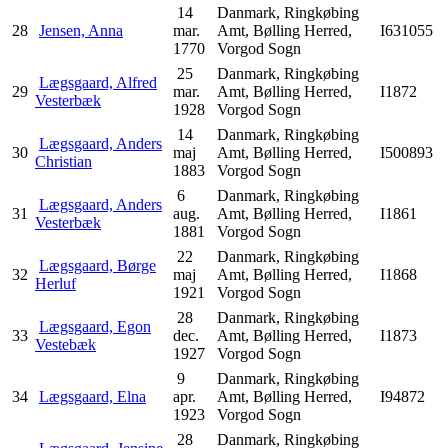
14
Danmark, Ringkøbing
28
Jensen, Anna
mar.
Amt, Bølling Herred,
I631055
1770
Vorgod Sogn
25
Danmark, Ringkøbing
Lægsgaard, Alfred
29
mar.
Amt, Bølling Herred,
I1872
Vesterbæk
1928
Vorgod Sogn
14
Danmark, Ringkøbing
Lægsgaard, Anders
30
maj
Amt, Bølling Herred,
I500893
Christian
1883
Vorgod Sogn
6
Danmark, Ringkøbing
Lægsgaard, Anders
31
aug.
Amt, Bølling Herred,
I1861
Vesterbæk
1881
Vorgod Sogn
22
Danmark, Ringkøbing
Lægsgaard, Børge
32
maj
Amt, Bølling Herred,
I1868
Herluf
1921
Vorgod Sogn
28
Danmark, Ringkøbing
Lægsgaard, Egon
33
dec.
Amt, Bølling Herred,
I1873
Vestebæk
1927
Vorgod Sogn
9
Danmark, Ringkøbing
34
Lægsgaard, Elna
apr.
Amt, Bølling Herred,
I94872
1923
Vorgod Sogn
28
Danmark, Ringkøbing