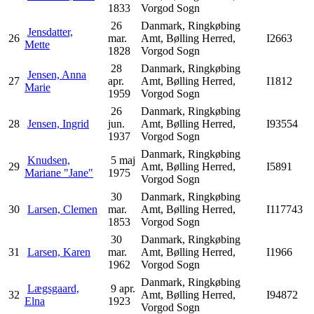
1833
Vorgod Sogn
26
Danmark, Ringkøbing
Jensdatter,
26
mar.
Amt, Bølling Herred,
I2663
Mette
1828
Vorgod Sogn
28
Danmark, Ringkøbing
Jensen, Anna
27
apr.
Amt, Bølling Herred,
I1812
Marie
1959
Vorgod Sogn
26
Danmark, Ringkøbing
28
Jensen, Ingrid
jun.
Amt, Bølling Herred,
I93554
1937
Vorgod Sogn
Danmark, Ringkøbing
Knudsen,
5 maj
29
Amt, Bølling Herred,
I5891
Mariane "Jane"
1975
Vorgod Sogn
30
Danmark, Ringkøbing
30
Larsen, Clemen
mar.
Amt, Bølling Herred,
I117743
1853
Vorgod Sogn
30
Danmark, Ringkøbing
31
Larsen, Karen
mar.
Amt, Bølling Herred,
I1966
1962
Vorgod Sogn
Danmark, Ringkøbing
Lægsgaard,
9 apr.
32
Amt, Bølling Herred,
I94872
Elna
1923
Vorgod Sogn