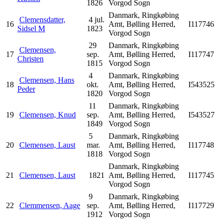
1826
Vorgod Sogn
Danmark, Ringkøbing
Clemensdatter,
4 jul.
16
Amt, Bølling Herred,
I117746
Sidsel M
1823
Vorgod Sogn
29
Danmark, Ringkøbing
Clemensen,
17
sep.
Amt, Bølling Herred,
I117747
Christen
1815
Vorgod Sogn
4
Danmark, Ringkøbing
Clemensen, Hans
18
okt.
Amt, Bølling Herred,
I543525
Peder
1820
Vorgod Sogn
11
Danmark, Ringkøbing
19
Clemensen, Knud
sep.
Amt, Bølling Herred,
I543527
1849
Vorgod Sogn
5
Danmark, Ringkøbing
20
Clemensen, Laust
mar.
Amt, Bølling Herred,
I117748
1818
Vorgod Sogn
Danmark, Ringkøbing
21
Clemensen, Laust
1821
Amt, Bølling Herred,
I117745
Vorgod Sogn
9
Danmark, Ringkøbing
22
Clemmensen, Aage
sep.
Amt, Bølling Herred,
I117729
1912
Vorgod Sogn