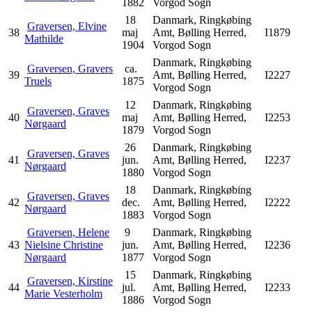
1882
Vorgod Sogn
18
Danmark, Ringkøbing
Graversen, Elvine
38
maj
Amt, Bølling Herred,
I1879
Mathilde
1904
Vorgod Sogn
Danmark, Ringkøbing
Graversen, Gravers
ca.
39
Amt, Bølling Herred,
I2227
Truels
1875
Vorgod Sogn
12
Danmark, Ringkøbing
Graversen, Graves
40
maj
Amt, Bølling Herred,
I2253
Nørgaard
1879
Vorgod Sogn
26
Danmark, Ringkøbing
Graversen, Graves
41
jun.
Amt, Bølling Herred,
I2237
Nørgaard
1880
Vorgod Sogn
18
Danmark, Ringkøbing
Graversen, Graves
42
dec.
Amt, Bølling Herred,
I2222
Nørgaard
1883
Vorgod Sogn
Graversen, Helene
9
Danmark, Ringkøbing
43
Nielsine Christine
jun.
Amt, Bølling Herred,
I2236
Nørgaard
1877
Vorgod Sogn
15
Danmark, Ringkøbing
Graversen, Kirstine
44
jul.
Amt, Bølling Herred,
I2233
Marie Vesterholm
1886
Vorgod Sogn