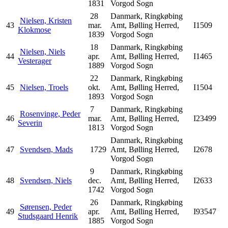
1831
Vorgod Sogn
28
Danmark, Ringkøbing
Nielsen, Kristen
43
mar.
Amt, Bølling Herred,
I1509
Klokmose
1839
Vorgod Sogn
18
Danmark, Ringkøbing
Nielsen, Niels
44
apr.
Amt, Bølling Herred,
I1465
Vesterager
1889
Vorgod Sogn
22
Danmark, Ringkøbing
45
Nielsen, Troels
okt.
Amt, Bølling Herred,
I1504
1893
Vorgod Sogn
7
Danmark, Ringkøbing
Rosenvinge, Peder
46
mar.
Amt, Bølling Herred,
I23499
Severin
1813
Vorgod Sogn
Danmark, Ringkøbing
47
Svendsen, Mads
1729
Amt, Bølling Herred,
I2678
Vorgod Sogn
9
Danmark, Ringkøbing
48
Svendsen, Niels
dec.
Amt, Bølling Herred,
I2633
1742
Vorgod Sogn
26
Danmark, Ringkøbing
Sørensen, Peder
49
apr.
Amt, Bølling Herred,
I93547
Studsgaard Henrik
1885
Vorgod Sogn