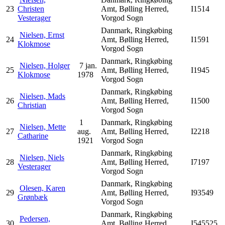
23
Christen
Amt, Bølling Herred,
I1514
Vesterager
Vorgod Sogn
Danmark, Ringkøbing
Nielsen, Ernst
24
Amt, Bølling Herred,
I1591
Klokmose
Vorgod Sogn
Danmark, Ringkøbing
Nielsen, Holger
7 jan.
25
Amt, Bølling Herred,
I1945
Klokmose
1978
Vorgod Sogn
Danmark, Ringkøbing
Nielsen, Mads
26
Amt, Bølling Herred,
I1500
Christian
Vorgod Sogn
1
Danmark, Ringkøbing
Nielsen, Mette
27
aug.
Amt, Bølling Herred,
I2218
Catharine
1921
Vorgod Sogn
Danmark, Ringkøbing
Nielsen, Niels
28
Amt, Bølling Herred,
I7197
Vesterager
Vorgod Sogn
Danmark, Ringkøbing
Olesen, Karen
29
Amt, Bølling Herred,
I93549
Grønbæk
Vorgod Sogn
Danmark, Ringkøbing
Pedersen,
30
Amt, Bølling Herred,
I545525