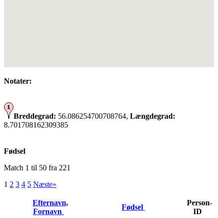
Notater:
Breddegrad:
56.086254700708764,
Længdegrad:
8.701708162309385
Fødsel
Match 1 til 50 fra 221
1
2
3
4
5
Næste»
Efternavn,
Person-
Fødsel
Fornavn
ID