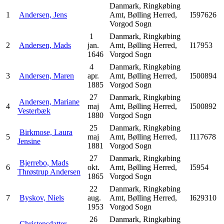
Danmark, Ringkøbing
1
Andersen, Jens
Amt, Bølling Herred,
I597626
Vorgod Sogn
1
Danmark, Ringkøbing
2
Andersen, Mads
jan.
Amt, Bølling Herred,
I17953
1646
Vorgod Sogn
4
Danmark, Ringkøbing
3
Andersen, Maren
apr.
Amt, Bølling Herred,
I500894
1885
Vorgod Sogn
27
Danmark, Ringkøbing
Andersen, Mariane
4
maj
Amt, Bølling Herred,
I500892
Vesterbæk
1880
Vorgod Sogn
25
Danmark, Ringkøbing
Birkmose, Laura
5
maj
Amt, Bølling Herred,
I117678
Jensine
1881
Vorgod Sogn
27
Danmark, Ringkøbing
Bjerrebo, Mads
6
okt.
Amt, Bølling Herred,
I5954
Thrøstrup Andersen
1865
Vorgod Sogn
22
Danmark, Ringkøbing
7
Byskov, Niels
aug.
Amt, Bølling Herred,
I629310
1953
Vorgod Sogn
26
Danmark, Ringkøbing
Christensdatter,