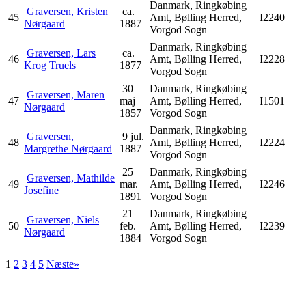
Danmark, Ringkøbing
Graversen, Kristen
ca.
45
Amt, Bølling Herred,
I2240
Nørgaard
1887
Vorgod Sogn
Danmark, Ringkøbing
Graversen, Lars
ca.
46
Amt, Bølling Herred,
I2228
Krog Truels
1877
Vorgod Sogn
30
Danmark, Ringkøbing
Graversen, Maren
47
maj
Amt, Bølling Herred,
I1501
Nørgaard
1857
Vorgod Sogn
Danmark, Ringkøbing
Graversen,
9 jul.
48
Amt, Bølling Herred,
I2224
Margrethe Nørgaard
1887
Vorgod Sogn
25
Danmark, Ringkøbing
Graversen, Mathilde
49
mar.
Amt, Bølling Herred,
I2246
Josefine
1891
Vorgod Sogn
21
Danmark, Ringkøbing
Graversen, Niels
50
feb.
Amt, Bølling Herred,
I2239
Nørgaard
1884
Vorgod Sogn
1
2
3
4
5
Næste»