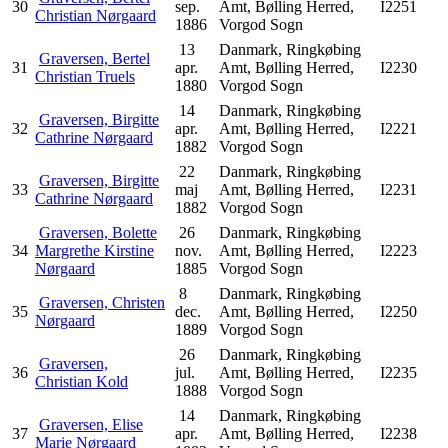
30
sep.
Amt, Bølling Herred,
I2251
Christian Nørgaard
1886
Vorgod Sogn
13
Danmark, Ringkøbing
Graversen, Bertel
31
apr.
Amt, Bølling Herred,
I2230
Christian Truels
1880
Vorgod Sogn
14
Danmark, Ringkøbing
Graversen, Birgitte
32
apr.
Amt, Bølling Herred,
I2221
Cathrine Nørgaard
1882
Vorgod Sogn
22
Danmark, Ringkøbing
Graversen, Birgitte
33
maj
Amt, Bølling Herred,
I2231
Cathrine Nørgaard
1882
Vorgod Sogn
Graversen, Bolette
26
Danmark, Ringkøbing
34
Margrethe Kirstine
nov.
Amt, Bølling Herred,
I2223
Nørgaard
1885
Vorgod Sogn
8
Danmark, Ringkøbing
Graversen, Christen
35
dec.
Amt, Bølling Herred,
I2250
Nørgaard
1889
Vorgod Sogn
26
Danmark, Ringkøbing
Graversen,
36
jul.
Amt, Bølling Herred,
I2235
Christian Kold
1888
Vorgod Sogn
14
Danmark, Ringkøbing
Graversen, Elise
37
apr.
Amt, Bølling Herred,
I2238
Marie Nørgaard