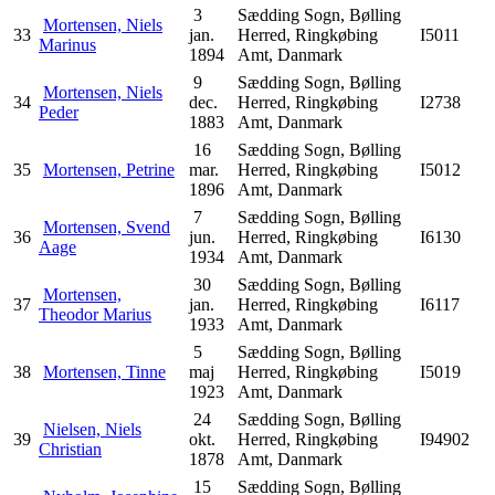
3
Sædding Sogn, Bølling
Mortensen, Niels
33
jan.
Herred, Ringkøbing
I5011
Marinus
1894
Amt, Danmark
9
Sædding Sogn, Bølling
Mortensen, Niels
34
dec.
Herred, Ringkøbing
I2738
Peder
1883
Amt, Danmark
16
Sædding Sogn, Bølling
35
Mortensen, Petrine
mar.
Herred, Ringkøbing
I5012
1896
Amt, Danmark
7
Sædding Sogn, Bølling
Mortensen, Svend
36
jun.
Herred, Ringkøbing
I6130
Aage
1934
Amt, Danmark
30
Sædding Sogn, Bølling
Mortensen,
37
jan.
Herred, Ringkøbing
I6117
Theodor Marius
1933
Amt, Danmark
5
Sædding Sogn, Bølling
38
Mortensen, Tinne
maj
Herred, Ringkøbing
I5019
1923
Amt, Danmark
24
Sædding Sogn, Bølling
Nielsen, Niels
39
okt.
Herred, Ringkøbing
I94902
Christian
1878
Amt, Danmark
15
Sædding Sogn, Bølling