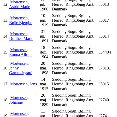
Mortensen,
12
jul.
Herred, Ringkøbing Amt,
I5013
Astrid Marie
1900
Danmark
10
Sædding Sogn, Bølling
Mortensen,
13
jun.
Herred, Ringkøbing Amt,
I5017
Bøjle Bjergbo
1919
Danmark
31
Sædding Sogn, Bølling
Mortensen,
14
jul.
Herred, Ringkøbing Amt,
I5014
Dorthea Marie
1891
Danmark
18
Sædding Sogn, Bølling
Mortensen,
15
dec.
Herred, Ringkøbing Amt,
I34404
Emma Alfride
1904
Danmark
Mortensen,
20
Sædding Sogn, Bølling
16
Jenny
mar.
Herred, Ringkøbing Amt,
I78131
Gammelgaard
1898
Danmark
14
Sædding Sogn, Bølling
17
Mortensen, Jens
mar.
Herred, Ringkøbing Amt,
I5015
1915
Danmark
26
Sædding Sogn, Bølling
Mortensen,
18
maj
Herred, Ringkøbing Amt,
I2740
Johanne
1889
Danmark
11
Sædding Sogn, Bølling
Mortensen,
19
apr.
Herred, Ringkøbing Amt,
I2741