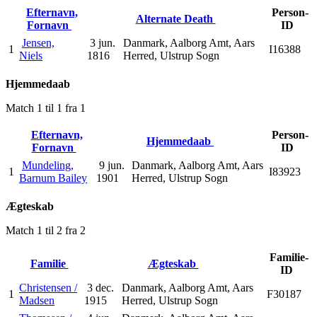
Efternavn,
Person-
Alternate Death
Fornavn
ID
Jensen,
3 jun.
Danmark, Aalborg Amt, Aars
1
I16388
Niels
1816
Herred, Ulstrup Sogn
Hjemmedaab
Match 1 til 1 fra 1
Efternavn,
Person-
Hjemmedaab
Fornavn
ID
Mundeling,
9 jun.
Danmark, Aalborg Amt, Aars
1
I83923
Barnum Bailey
1901
Herred, Ulstrup Sogn
Ægteskab
Match 1 til 2 fra 2
Familie-
Familie
Ægteskab
ID
Christensen /
3 dec.
Danmark, Aalborg Amt, Aars
1
F30187
Madsen
1915
Herred, Ulstrup Sogn