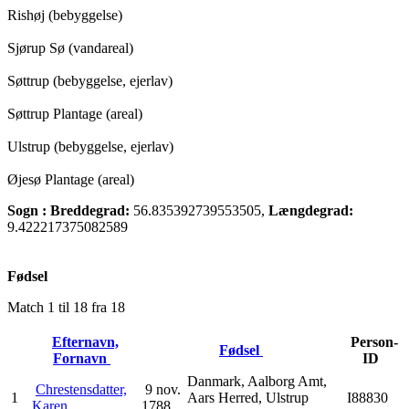
Rishøj (bebyggelse)
Sjørup Sø (vandareal)
Søttrup (bebyggelse, ejerlav)
Søttrup Plantage (areal)
Ulstrup (bebyggelse, ejerlav)
Øjesø Plantage (areal)
Sogn :
Breddegrad:
56.835392739553505,
Længdegrad:
9.422217375082589
Fødsel
Match 1 til 18 fra 18
Efternavn,
Person-
Fødsel
Fornavn
ID
Danmark, Aalborg Amt,
Chrestensdatter,
9 nov.
1
Aars Herred, Ulstrup
I88830
Karen
1788