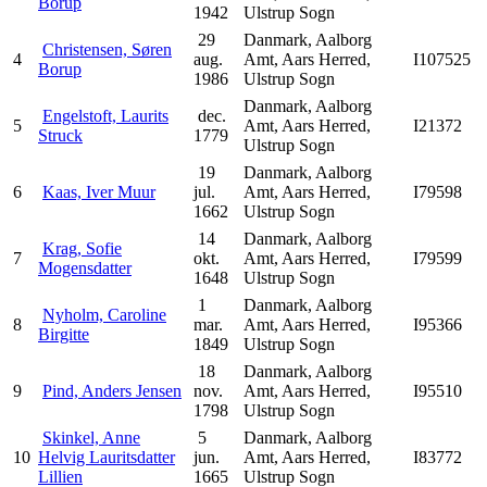
Borup
1942
Ulstrup Sogn
29
Danmark, Aalborg
Christensen, Søren
4
aug.
Amt, Aars Herred,
I107525
Borup
1986
Ulstrup Sogn
Danmark, Aalborg
Engelstoft, Laurits
dec.
5
Amt, Aars Herred,
I21372
Struck
1779
Ulstrup Sogn
19
Danmark, Aalborg
6
Kaas, Iver Muur
jul.
Amt, Aars Herred,
I79598
1662
Ulstrup Sogn
14
Danmark, Aalborg
Krag, Sofie
7
okt.
Amt, Aars Herred,
I79599
Mogensdatter
1648
Ulstrup Sogn
1
Danmark, Aalborg
Nyholm, Caroline
8
mar.
Amt, Aars Herred,
I95366
Birgitte
1849
Ulstrup Sogn
18
Danmark, Aalborg
9
Pind, Anders Jensen
nov.
Amt, Aars Herred,
I95510
1798
Ulstrup Sogn
Skinkel, Anne
5
Danmark, Aalborg
10
Helvig Lauritsdatter
jun.
Amt, Aars Herred,
I83772
Lillien
1665
Ulstrup Sogn