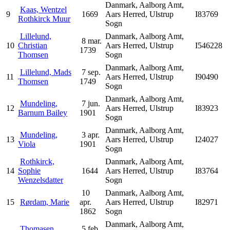
Danmark, Aalborg Amt,
Kaas, Wentzel
9
1669
Aars Herred, Ulstrup
I83769
Rothkirck Muur
Sogn
Lillelund,
Danmark, Aalborg Amt,
8 mar.
10
Christian
Aars Herred, Ulstrup
I546228
1739
Thomsen
Sogn
Danmark, Aalborg Amt,
Lillelund, Mads
7 sep.
11
Aars Herred, Ulstrup
I90490
Thomsen
1749
Sogn
Danmark, Aalborg Amt,
Mundeling,
7 jun.
12
Aars Herred, Ulstrup
I83923
Barnum Bailey
1901
Sogn
Danmark, Aalborg Amt,
Mundeling,
3 apr.
13
Aars Herred, Ulstrup
I24027
Viola
1901
Sogn
Rothkirck,
Danmark, Aalborg Amt,
14
Sophie
1644
Aars Herred, Ulstrup
I83764
Wenzelsdatter
Sogn
10
Danmark, Aalborg Amt,
15
Rørdam, Marie
apr.
Aars Herred, Ulstrup
I82971
1862
Sogn
Danmark, Aalborg Amt,
Thomasen,
5 feb.