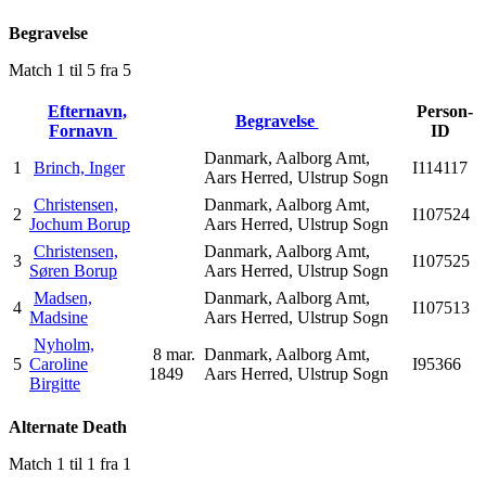
Begravelse
Match 1 til 5 fra 5
Efternavn,
Person-
Begravelse
Fornavn
ID
Danmark, Aalborg Amt,
1
Brinch, Inger
I114117
Aars Herred, Ulstrup Sogn
Christensen,
Danmark, Aalborg Amt,
2
I107524
Jochum Borup
Aars Herred, Ulstrup Sogn
Christensen,
Danmark, Aalborg Amt,
3
I107525
Søren Borup
Aars Herred, Ulstrup Sogn
Madsen,
Danmark, Aalborg Amt,
4
I107513
Madsine
Aars Herred, Ulstrup Sogn
Nyholm,
8 mar.
Danmark, Aalborg Amt,
5
Caroline
I95366
1849
Aars Herred, Ulstrup Sogn
Birgitte
Alternate Death
Match 1 til 1 fra 1