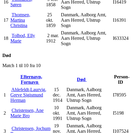
16
Aars Herred, Ulstrup
I16419
Søren
1858
Sogn
Thomsen,
25
Danmark, Aalborg Amt,
17
Martina
okt.
Aars Herred, Ulstrup
I16391
Christina
1859
Sogn
Danmark, Aalborg Amt,
Tolbod, Elly
2 mar.
18
Aars Herred, Ulstrup
I633324
Marie
1912
Sogn
Død
Match 1 til 10 fra 10
Efternavn,
Person-
Død
Fornavn
ID
Ahlefeldt-Laurvig,
15
Danmark, Aalborg
1
Greve Sigismund
dec.
Amt, Aars Herred,
I78595
Herman
1914
Ulstrup Sogn
10
Danmark, Aalborg
Christensen, Ane
2
okt.
Amt, Aars Herred,
I5198
Marie Bro
1991
Ulstrup Sogn
19
Danmark, Aalborg
Christensen, Jochum
3
nov.
Amt, Aars Herred,
I107524