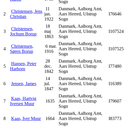
Sogn
11
Danmark, Aalborg Amt,
Christensen, Jens
2
jan.
Aars Herred, Ulstrup
I76646
Christian
1922
Sogn
18
Danmark, Aalborg Amt,
Christensen,
3
maj
Aars Herred, Ulstrup
I107524
Jochum Borup
1863
Sogn
Danmark, Aalborg Amt,
Christensen,
6 mar.
4
Aars Herred, Ulstrup
I107525
Søren Borup
1916
Sogn
28
Danmark, Aalborg Amt,
Hansen, Peter
5
dec.
Aars Herred, Ulstrup
I77480
Harhorn
1842
Sogn
14
Danmark, Aalborg Amt,
6
Jensen, James
jul.
Aars Herred, Ulstrup
I16389
1847
Sogn
Danmark, Aalborg Amt,
Kaas, Hartvig
7
1635
Aars Herred, Ulstrup
I79607
Iversen Muur
Sogn
Danmark, Aalborg Amt,
8
Kaas, Iver Muur
1664
Aars Herred, Ulstrup
I83773
Sogn