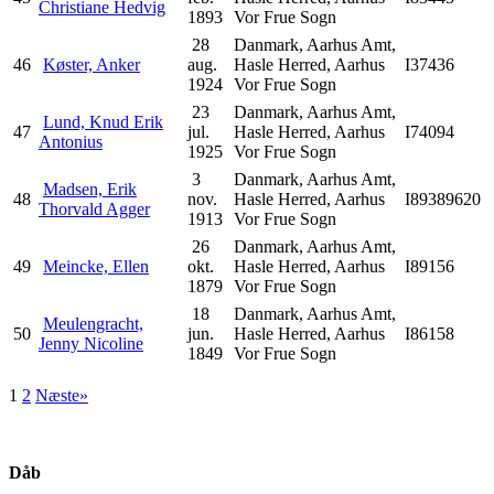
Christiane Hedvig
1893
Vor Frue Sogn
28
Danmark, Aarhus Amt,
46
Køster, Anker
aug.
Hasle Herred, Aarhus
I37436
1924
Vor Frue Sogn
23
Danmark, Aarhus Amt,
Lund, Knud Erik
47
jul.
Hasle Herred, Aarhus
I74094
Antonius
1925
Vor Frue Sogn
3
Danmark, Aarhus Amt,
Madsen, Erik
48
nov.
Hasle Herred, Aarhus
I89389620
Thorvald Agger
1913
Vor Frue Sogn
26
Danmark, Aarhus Amt,
49
Meincke, Ellen
okt.
Hasle Herred, Aarhus
I89156
1879
Vor Frue Sogn
18
Danmark, Aarhus Amt,
Meulengracht,
50
jun.
Hasle Herred, Aarhus
I86158
Jenny Nicoline
1849
Vor Frue Sogn
1
2
Næste»
Dåb