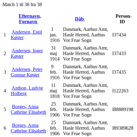
Match 1 til 38 fra 38
Efternavn,
Person-
Dåb
Fornavn
ID
1
Danmark, Aarhus Amt,
Andersen, Eigil
1
jan.
Hasle Herred, Aarhus
I37434
Køster
1916
Vor Frue Sogn
31
Danmark, Aarhus Amt,
Andersen, Inger
2
maj
Hasle Herred, Aarhus
I37433
Køster
1914
Vor Frue Sogn
9
Danmark, Aarhus Amt,
Andersen, Peter
3
feb.
Hasle Herred, Aarhus
I37435
Gunnar Køster
1916
Vor Frue Sogn
11
Danmark, Aarhus Amt,
Anthon, Ludvig
4
maj
Hasle Herred, Aarhus
I122263
Holberg
1818
Vor Frue Sogn
25
Danmark, Aarhus Amt,
Borges, Anna
5
feb.
Hasle Herred, Aarhus
I88889198
Cathrine Elisabeth
1906
Vor Frue Sogn
25
Danmark, Aarhus Amt,
Borges, Anna
6
feb.
Hasle Herred, Aarhus
I89389628
Cathrine Elisabeth
1906
Vor Frue Sogn