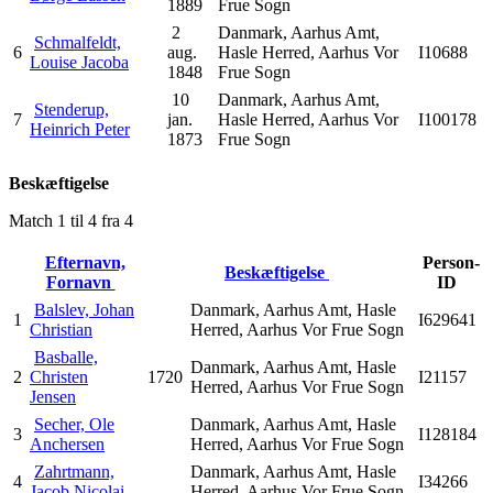
1889
Frue Sogn
2
Danmark, Aarhus Amt,
Schmalfeldt,
6
aug.
Hasle Herred, Aarhus Vor
I10688
Louise Jacoba
1848
Frue Sogn
10
Danmark, Aarhus Amt,
Stenderup,
7
jan.
Hasle Herred, Aarhus Vor
I100178
Heinrich Peter
1873
Frue Sogn
Beskæftigelse
Match 1 til 4 fra 4
Efternavn,
Person-
Beskæftigelse
Fornavn
ID
Balslev, Johan
Danmark, Aarhus Amt, Hasle
1
I629641
Christian
Herred, Aarhus Vor Frue Sogn
Basballe,
Danmark, Aarhus Amt, Hasle
2
Christen
1720
I21157
Herred, Aarhus Vor Frue Sogn
Jensen
Secher, Ole
Danmark, Aarhus Amt, Hasle
3
I128184
Anchersen
Herred, Aarhus Vor Frue Sogn
Zahrtmann,
Danmark, Aarhus Amt, Hasle
4
I34266
Jacob Nicolai
Herred, Aarhus Vor Frue Sogn