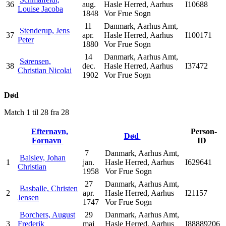
36
aug.
Hasle Herred, Aarhus
I10688
Louise Jacoba
1848
Vor Frue Sogn
11
Danmark, Aarhus Amt,
Stenderup, Jens
37
apr.
Hasle Herred, Aarhus
I100171
Peter
1880
Vor Frue Sogn
14
Danmark, Aarhus Amt,
Sørensen,
38
dec.
Hasle Herred, Aarhus
I37472
Christian Nicolai
1902
Vor Frue Sogn
Død
Match 1 til 28 fra 28
Efternavn,
Person-
Død
Fornavn
ID
7
Danmark, Aarhus Amt,
Balslev, Johan
1
jan.
Hasle Herred, Aarhus
I629641
Christian
1958
Vor Frue Sogn
27
Danmark, Aarhus Amt,
Basballe, Christen
2
apr.
Hasle Herred, Aarhus
I21157
Jensen
1747
Vor Frue Sogn
Borchers, August
29
Danmark, Aarhus Amt,
3
Frederik
maj
Hasle Herred, Aarhus
I88889206