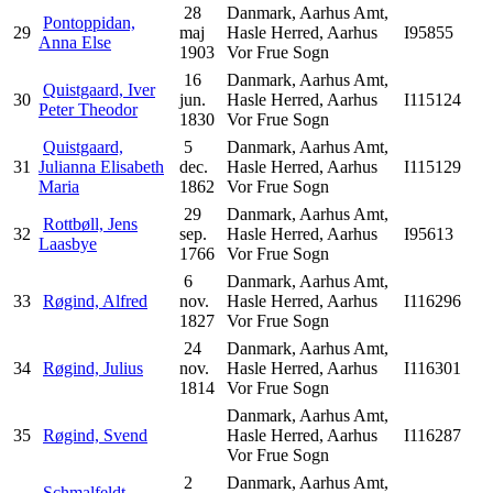
28
Danmark, Aarhus Amt,
Pontoppidan,
29
maj
Hasle Herred, Aarhus
I95855
Anna Else
1903
Vor Frue Sogn
16
Danmark, Aarhus Amt,
Quistgaard, Iver
30
jun.
Hasle Herred, Aarhus
I115124
Peter Theodor
1830
Vor Frue Sogn
Quistgaard,
5
Danmark, Aarhus Amt,
31
Julianna Elisabeth
dec.
Hasle Herred, Aarhus
I115129
Maria
1862
Vor Frue Sogn
29
Danmark, Aarhus Amt,
Rottbøll, Jens
32
sep.
Hasle Herred, Aarhus
I95613
Laasbye
1766
Vor Frue Sogn
6
Danmark, Aarhus Amt,
33
Røgind, Alfred
nov.
Hasle Herred, Aarhus
I116296
1827
Vor Frue Sogn
24
Danmark, Aarhus Amt,
34
Røgind, Julius
nov.
Hasle Herred, Aarhus
I116301
1814
Vor Frue Sogn
Danmark, Aarhus Amt,
35
Røgind, Svend
Hasle Herred, Aarhus
I116287
Vor Frue Sogn
2
Danmark, Aarhus Amt,
Schmalfeldt,