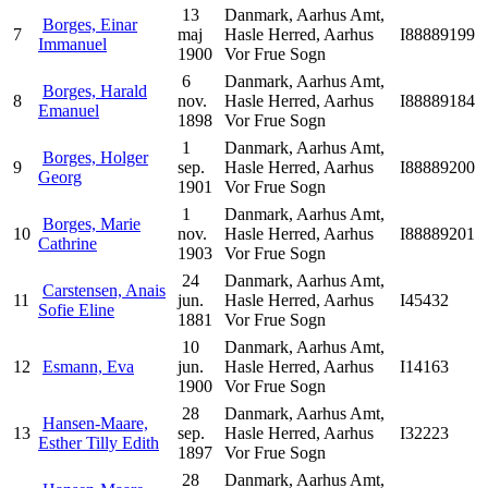
13
Danmark, Aarhus Amt,
Borges, Einar
7
maj
Hasle Herred, Aarhus
I88889199
Immanuel
1900
Vor Frue Sogn
6
Danmark, Aarhus Amt,
Borges, Harald
8
nov.
Hasle Herred, Aarhus
I88889184
Emanuel
1898
Vor Frue Sogn
1
Danmark, Aarhus Amt,
Borges, Holger
9
sep.
Hasle Herred, Aarhus
I88889200
Georg
1901
Vor Frue Sogn
1
Danmark, Aarhus Amt,
Borges, Marie
10
nov.
Hasle Herred, Aarhus
I88889201
Cathrine
1903
Vor Frue Sogn
24
Danmark, Aarhus Amt,
Carstensen, Anais
11
jun.
Hasle Herred, Aarhus
I45432
Sofie Eline
1881
Vor Frue Sogn
10
Danmark, Aarhus Amt,
12
Esmann, Eva
jun.
Hasle Herred, Aarhus
I14163
1900
Vor Frue Sogn
28
Danmark, Aarhus Amt,
Hansen-Maare,
13
sep.
Hasle Herred, Aarhus
I32223
Esther Tilly Edith
1897
Vor Frue Sogn
28
Danmark, Aarhus Amt,