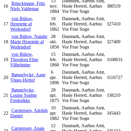
13
Danmark, Aarhus Amt,
Brinckmann, Fritz
16
nov.
Hasle Herred, Aarhus
I80519
Niels Valdemar
1884
Vor Frue Sogn
von Bülow,
18
Danmark, Aarhus Amt,
17
Henriette af
feb.
Hasle Herred, Aarhus
I27410
Wedendorf
1862
Vor Frue Sogn
von Bülow, Natalie
28
Danmark, Aarhus Amt,
18
Marie Henriette af
okt.
Hasle Herred, Aarhus
I27409
Wedendorf
1856
Vor Frue Sogn
von Bülow,
15
Danmark, Aarhus Amt,
19
Theodora Elise
feb.
Hasle Herred, Aarhus
I108031
Vilhelmine
1860
Vor Frue Sogn
6
Danmark, Aarhus Amt,
Bønnelycke, Aage
20
apr.
Hasle Herred, Aarhus
I116727
Viggo Herlof
1896
Vor Frue Sogn
Bønnelycke,
28
Danmark, Aarhus Amt,
21
Louise Sophie
apr.
Hasle Herred, Aarhus
I38210
Frederikke
1875
Vor Frue Sogn
10
Danmark, Aarhus Amt,
Carstensen, Adolph
22
apr.
Hasle Herred, Aarhus
I45443
Daniel
1882
Vor Frue Sogn
12
Danmark, Aarhus Amt,
Carstensen, Anais
23
apr.
Hasle Herred, Aarhus
I45432