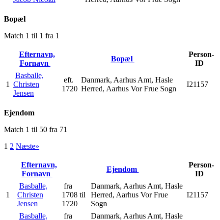
Bopæl
Match 1 til 1 fra 1
Efternavn,
Person-
Bopæl
Fornavn
ID
Basballe,
eft.
Danmark, Aarhus Amt, Hasle
1
Christen
I21157
1720
Herred, Aarhus Vor Frue Sogn
Jensen
Ejendom
Match 1 til 50 fra 71
1
2
Næste»
Efternavn,
Person-
Ejendom
Fornavn
ID
Basballe,
fra
Danmark, Aarhus Amt, Hasle
1
Christen
1708 til
Herred, Aarhus Vor Frue
I21157
Jensen
1720
Sogn
Basballe,
fra
Danmark, Aarhus Amt, Hasle