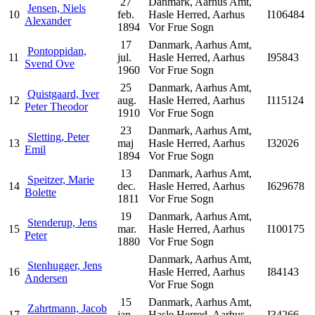
27
Danmark, Aarhus Amt,
Jensen, Niels
10
feb.
Hasle Herred, Aarhus
I106484
Alexander
1894
Vor Frue Sogn
17
Danmark, Aarhus Amt,
Pontoppidan,
11
jul.
Hasle Herred, Aarhus
I95843
Svend Ove
1960
Vor Frue Sogn
25
Danmark, Aarhus Amt,
Quistgaard, Iver
12
aug.
Hasle Herred, Aarhus
I115124
Peter Theodor
1910
Vor Frue Sogn
23
Danmark, Aarhus Amt,
Sletting, Peter
13
maj
Hasle Herred, Aarhus
I32026
Emil
1894
Vor Frue Sogn
13
Danmark, Aarhus Amt,
Speitzer, Marie
14
dec.
Hasle Herred, Aarhus
I629678
Bolette
1811
Vor Frue Sogn
19
Danmark, Aarhus Amt,
Stenderup, Jens
15
mar.
Hasle Herred, Aarhus
I100175
Peter
1880
Vor Frue Sogn
Danmark, Aarhus Amt,
Stenhugger, Jens
16
Hasle Herred, Aarhus
I84143
Andersen
Vor Frue Sogn
15
Danmark, Aarhus Amt,
Zahrtmann, Jacob
17
jan.
Hasle Herred, Aarhus
I34266