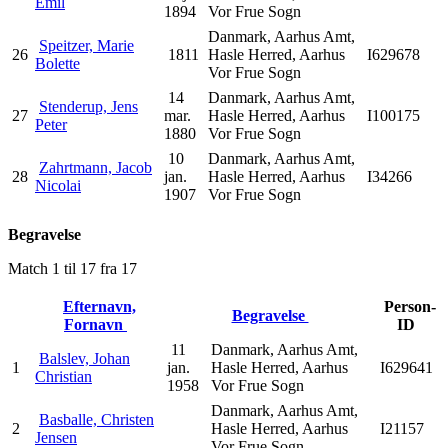
Emil
1894
Vor Frue Sogn
Danmark, Aarhus Amt,
Speitzer, Marie
26
1811
Hasle Herred, Aarhus
I629678
Bolette
Vor Frue Sogn
14
Danmark, Aarhus Amt,
Stenderup, Jens
27
mar.
Hasle Herred, Aarhus
I100175
Peter
1880
Vor Frue Sogn
10
Danmark, Aarhus Amt,
Zahrtmann, Jacob
28
jan.
Hasle Herred, Aarhus
I34266
Nicolai
1907
Vor Frue Sogn
Begravelse
Match 1 til 17 fra 17
Efternavn,
Person-
Begravelse
Fornavn
ID
11
Danmark, Aarhus Amt,
Balslev, Johan
1
jan.
Hasle Herred, Aarhus
I629641
Christian
1958
Vor Frue Sogn
Danmark, Aarhus Amt,
Basballe, Christen
2
Hasle Herred, Aarhus
I21157
Jensen
Vor Frue Sogn