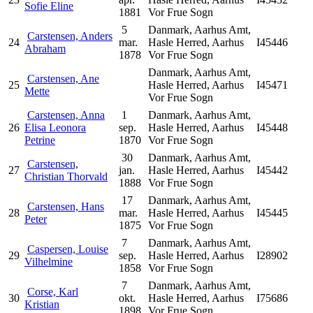
Sofie Eline
1881
Vor Frue Sogn
5
Danmark, Aarhus Amt,
Carstensen, Anders
24
mar.
Hasle Herred, Aarhus
I45446
Abraham
1878
Vor Frue Sogn
Danmark, Aarhus Amt,
Carstensen, Ane
25
Hasle Herred, Aarhus
I45471
Mette
Vor Frue Sogn
Carstensen, Anna
1
Danmark, Aarhus Amt,
26
Elisa Leonora
sep.
Hasle Herred, Aarhus
I45448
Petrine
1870
Vor Frue Sogn
30
Danmark, Aarhus Amt,
Carstensen,
27
jan.
Hasle Herred, Aarhus
I45442
Christian Thorvald
1888
Vor Frue Sogn
17
Danmark, Aarhus Amt,
Carstensen, Hans
28
mar.
Hasle Herred, Aarhus
I45445
Peter
1875
Vor Frue Sogn
7
Danmark, Aarhus Amt,
Caspersen, Louise
29
sep.
Hasle Herred, Aarhus
I28902
Vilhelmine
1858
Vor Frue Sogn
7
Danmark, Aarhus Amt,
Corse, Karl
30
okt.
Hasle Herred, Aarhus
I75686
Kristian
1898
Vor Frue Sogn