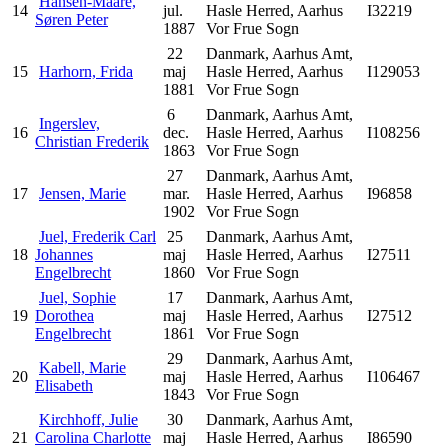
Hansen-Maare,
14
jul.
Hasle Herred, Aarhus
I32219
Søren Peter
1887
Vor Frue Sogn
22
Danmark, Aarhus Amt,
15
Harhorn, Frida
maj
Hasle Herred, Aarhus
I129053
1881
Vor Frue Sogn
6
Danmark, Aarhus Amt,
Ingerslev,
16
dec.
Hasle Herred, Aarhus
I108256
Christian Frederik
1863
Vor Frue Sogn
27
Danmark, Aarhus Amt,
17
Jensen, Marie
mar.
Hasle Herred, Aarhus
I96858
1902
Vor Frue Sogn
Juel, Frederik Carl
25
Danmark, Aarhus Amt,
18
Johannes
maj
Hasle Herred, Aarhus
I27511
Engelbrecht
1860
Vor Frue Sogn
Juel, Sophie
17
Danmark, Aarhus Amt,
19
Dorothea
maj
Hasle Herred, Aarhus
I27512
Engelbrecht
1861
Vor Frue Sogn
29
Danmark, Aarhus Amt,
Kabell, Marie
20
maj
Hasle Herred, Aarhus
I106467
Elisabeth
1843
Vor Frue Sogn
Kirchhoff, Julie
30
Danmark, Aarhus Amt,
21
Carolina Charlotte
maj
Hasle Herred, Aarhus
I86590