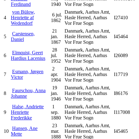
Ferdinand
1940
Vor Frue Sogn
von Bülow,
Danmark, Aarhus Amt,
6 jul.
4
Henriette af
Hasle Herred, Aarhus
I27410
1862
Wedendorf
Vor Frue Sogn
21
Danmark, Aarhus Amt,
Carstensen,
5
jan.
Hasle Herred, Aarhus
I45464
Daniel
1867
Vor Frue Sogn
28
Danmark, Aarhus Amt,
Elmquist, Geert
6
jul.
Hasle Herred, Aarhus
I26089
Hardius Lacenius
1952
Vor Frue Sogn
2
Danmark, Aarhus Amt,
Esmann, Jørgen
7
apr.
Hasle Herred, Aarhus
I17719
Victor
1904
Vor Frue Sogn
19
Danmark, Aarhus Amt,
Faurschou, Anna
8
jan.
Hasle Herred, Aarhus
I86176
Johanne
1946
Vor Frue Sogn
Halse, Andriette
1
Danmark, Aarhus Amt,
9
Henriette
sep.
Hasle Herred, Aarhus
I117008
Frederikke
1880
Vor Frue Sogn
23
Danmark, Aarhus Amt,
Hansen, Ane
10
mar.
Hasle Herred, Aarhus
I45465
Mette
1888
Vor Frue Sogn