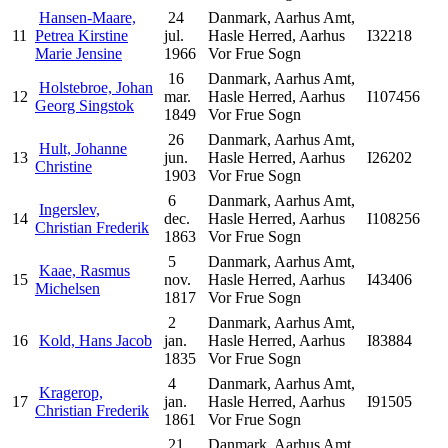
Hansen-Maare,
24
Danmark, Aarhus Amt,
11
Petrea Kirstine
jul.
Hasle Herred, Aarhus
I32218
Marie Jensine
1966
Vor Frue Sogn
16
Danmark, Aarhus Amt,
Holstebroe, Johan
12
mar.
Hasle Herred, Aarhus
I107456
Georg Singstok
1849
Vor Frue Sogn
26
Danmark, Aarhus Amt,
Hult, Johanne
13
jun.
Hasle Herred, Aarhus
I26202
Christine
1903
Vor Frue Sogn
6
Danmark, Aarhus Amt,
Ingerslev,
14
dec.
Hasle Herred, Aarhus
I108256
Christian Frederik
1863
Vor Frue Sogn
5
Danmark, Aarhus Amt,
Kaae, Rasmus
15
nov.
Hasle Herred, Aarhus
I43406
Michelsen
1817
Vor Frue Sogn
2
Danmark, Aarhus Amt,
16
Kold, Hans Jacob
jan.
Hasle Herred, Aarhus
I83884
1835
Vor Frue Sogn
4
Danmark, Aarhus Amt,
Kragerop,
17
jan.
Hasle Herred, Aarhus
I91505
Christian Frederik
1861
Vor Frue Sogn
21
Danmark, Aarhus Amt,