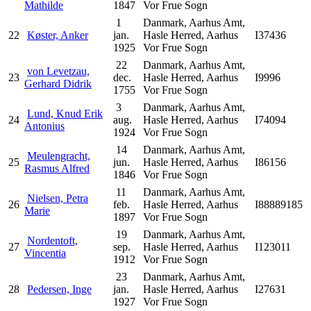
Mathilde
1847
Vor Frue Sogn
1
Danmark, Aarhus Amt,
22
Køster, Anker
jan.
Hasle Herred, Aarhus
I37436
1925
Vor Frue Sogn
22
Danmark, Aarhus Amt,
von Levetzau,
23
dec.
Hasle Herred, Aarhus
I9996
Gerhard Didrik
1755
Vor Frue Sogn
3
Danmark, Aarhus Amt,
Lund, Knud Erik
24
aug.
Hasle Herred, Aarhus
I74094
Antonius
1924
Vor Frue Sogn
14
Danmark, Aarhus Amt,
Meulengracht,
25
jun.
Hasle Herred, Aarhus
I86156
Rasmus Alfred
1846
Vor Frue Sogn
11
Danmark, Aarhus Amt,
Nielsen, Petra
26
feb.
Hasle Herred, Aarhus
I88889185
Marie
1897
Vor Frue Sogn
19
Danmark, Aarhus Amt,
Nordentoft,
27
sep.
Hasle Herred, Aarhus
I123011
Vincentia
1912
Vor Frue Sogn
23
Danmark, Aarhus Amt,
28
Pedersen, Inge
jan.
Hasle Herred, Aarhus
I27631
1927
Vor Frue Sogn