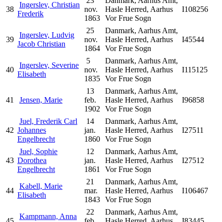
23
Danmark, Aarhus Amt,
Ingerslev, Christian
38
nov.
Hasle Herred, Aarhus
I108256
Frederik
1863
Vor Frue Sogn
25
Danmark, Aarhus Amt,
Ingerslev, Ludvig
39
nov.
Hasle Herred, Aarhus
I45544
Jacob Christian
1864
Vor Frue Sogn
5
Danmark, Aarhus Amt,
Ingerslev, Severine
40
nov.
Hasle Herred, Aarhus
I115125
Elisabeth
1835
Vor Frue Sogn
13
Danmark, Aarhus Amt,
41
Jensen, Marie
feb.
Hasle Herred, Aarhus
I96858
1902
Vor Frue Sogn
Juel, Frederik Carl
14
Danmark, Aarhus Amt,
42
Johannes
jan.
Hasle Herred, Aarhus
I27511
Engelbrecht
1860
Vor Frue Sogn
Juel, Sophie
12
Danmark, Aarhus Amt,
43
Dorothea
jan.
Hasle Herred, Aarhus
I27512
Engelbrecht
1861
Vor Frue Sogn
21
Danmark, Aarhus Amt,
Kabell, Marie
44
mar.
Hasle Herred, Aarhus
I106467
Elisabeth
1843
Vor Frue Sogn
22
Danmark, Aarhus Amt,
Kampmann, Anna
45
feb.
Hasle Herred, Aarhus
I83445