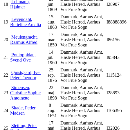
Lehmann,
18
jun.
Hasle Herred, Aarhus
I28907
Hjalmer
1869
Vor Frue Sogn
15
Danmark, Aarhus Amt,
Løvendahl,
19
aug.
Hasle Herred, Aarhus
I88888896
Berteline Amalia
1863
Vor Frue Sogn
17
Danmark, Aarhus Amt,
Meulengracht,
20
mar.
Hasle Herred, Aarhus
I86156
Rasmus Alfred
1850
Vor Frue Sogn
14
Danmark, Aarhus Amt,
Pontoppidan,
21
jul.
Hasle Herred, Aarhus
I95843
Svend Ove
1960
Vor Frue Sogn
25
Danmark, Aarhus Amt,
Quistgaard, Iver
22
sep.
Hasle Herred, Aarhus
I115124
Peter Theodor
1876
Vor Frue Sogn
Simensen,
22
Danmark, Aarhus Amt,
23
Christine Sophie
maj
Hasle Herred, Aarhus
I28893
Antoinette
1898
Vor Frue Sogn
8
Danmark, Aarhus Amt,
Skade, Peder
24
aug.
Hasle Herred, Aarhus
I106395
Madsen
1651
Vor Frue Sogn
17
Danmark, Aarhus Amt,
Sletting, Peter
25
maj
Hasle Herred, Aarhus
I32026