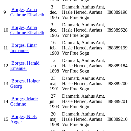
3
Danmark, Aarhus Amt,
Borges, Anna
9
dec.
Hasle Herred, Aarhus
I88889198
Cathrine Elisabeth
1905
Vor Frue Sogn
3
Danmark, Aarhus Amt,
Borges, Anna
10
dec.
Hasle Herred, Aarhus
I89389628
Cathrine Elisabeth
1905
Vor Frue Sogn
16
Danmark, Aarhus Amt,
Borges, Einar
11
feb.
Hasle Herred, Aarhus
I88889199
Immanuel
1900
Vor Frue Sogn
12
Danmark, Aarhus Amt,
Borges, Harald
12
sep.
Hasle Herred, Aarhus
I88889184
Emanuel
1898
Vor Frue Sogn
23
Danmark, Aarhus Amt,
Borges, Holger
13
maj
Hasle Herred, Aarhus
I88889200
Georg
1901
Vor Frue Sogn
27
Danmark, Aarhus Amt,
Borges, Marie
14
jul.
Hasle Herred, Aarhus
I88889201
Cathrine
1903
Vor Frue Sogn
20
Danmark, Aarhus Amt,
Borges, Niels
15
maj
Hasle Herred, Aarhus
I88889210
Agger
1908
Vor Frue Sogn