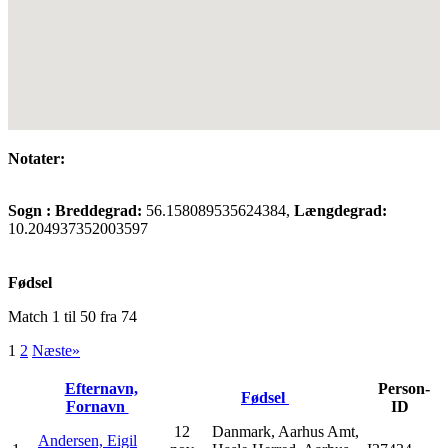
Notater:
Sogn :
Breddegrad:
56.158089535624384,
Længdegrad:
10.204937352003597
Fødsel
Match 1 til 50 fra 74
1
2
Næste»
Efternavn,
Person-
Fødsel
Fornavn
ID
12
Danmark, Aarhus Amt,
Andersen, Eigil