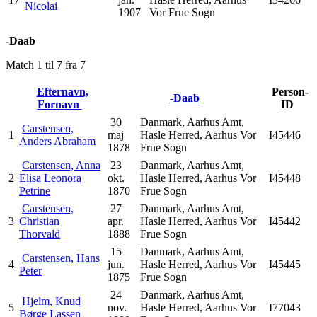
Nicolai
1907
Vor Frue Sogn
-Daab
Match 1 til 7 fra 7
Efternavn,
Person-
-Daab
Fornavn
ID
30
Danmark, Aarhus Amt,
Carstensen,
1
maj
Hasle Herred, Aarhus Vor
I45446
Anders Abraham
1878
Frue Sogn
Carstensen, Anna
23
Danmark, Aarhus Amt,
2
Elisa Leonora
okt.
Hasle Herred, Aarhus Vor
I45448
Petrine
1870
Frue Sogn
Carstensen,
27
Danmark, Aarhus Amt,
3
Christian
apr.
Hasle Herred, Aarhus Vor
I45442
Thorvald
1888
Frue Sogn
15
Danmark, Aarhus Amt,
Carstensen, Hans
4
jun.
Hasle Herred, Aarhus Vor
I45445
Peter
1875
Frue Sogn
24
Danmark, Aarhus Amt,
Hjelm, Knud
5
nov.
Hasle Herred, Aarhus Vor
I77043
Børge Lassen