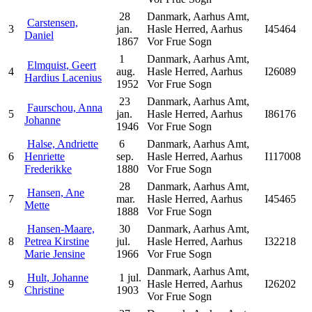
28
Danmark, Aarhus Amt,
Carstensen,
3
jan.
Hasle Herred, Aarhus
I45464
Daniel
1867
Vor Frue Sogn
1
Danmark, Aarhus Amt,
Elmquist, Geert
4
aug.
Hasle Herred, Aarhus
I26089
Hardius Lacenius
1952
Vor Frue Sogn
23
Danmark, Aarhus Amt,
Faurschou, Anna
5
jan.
Hasle Herred, Aarhus
I86176
Johanne
1946
Vor Frue Sogn
Halse, Andriette
6
Danmark, Aarhus Amt,
6
Henriette
sep.
Hasle Herred, Aarhus
I117008
Frederikke
1880
Vor Frue Sogn
28
Danmark, Aarhus Amt,
Hansen, Ane
7
mar.
Hasle Herred, Aarhus
I45465
Mette
1888
Vor Frue Sogn
Hansen-Maare,
30
Danmark, Aarhus Amt,
8
Petrea Kirstine
jul.
Hasle Herred, Aarhus
I32218
Marie Jensine
1966
Vor Frue Sogn
Danmark, Aarhus Amt,
Hult, Johanne
1 jul.
9
Hasle Herred, Aarhus
I26202
Christine
1903
Vor Frue Sogn