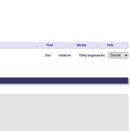
Find
Medie
Info
Del
Udskriv
Tilføj bogmærke