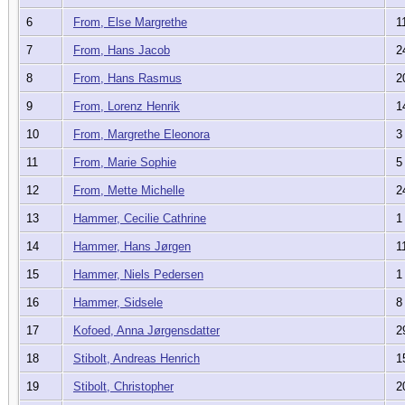
6
From, Else Margrethe
11
7
From, Hans Jacob
24
8
From, Hans Rasmus
20
9
From, Lorenz Henrik
14
10
From, Margrethe Eleonora
3 
11
From, Marie Sophie
5 
12
From, Mette Michelle
24
13
Hammer, Cecilie Cathrine
1 
14
Hammer, Hans Jørgen
11
15
Hammer, Niels Pedersen
1 
16
Hammer, Sidsele
8 
17
Kofoed, Anna Jørgensdatter
29
18
Stibolt, Andreas Henrich
15
19
Stibolt, Christopher
20