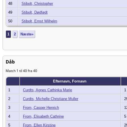
48
Stibolt, Christopher
49
Stibolt, Dødfødt
50
Stibolt, Ernst Wilhelm
1
2
Næste»
Dåb
Match 1 til 40 fra 40
Efternavn, Fornavn
1
Curdts, Agnes Cathinka Marie
1 
2
Curdts, Michelle Christiane Muller
29
3
From, Casper Henrich
12
4
From, Elisabeth Cathrine
5 
5
From, Ellen Kirstine
29