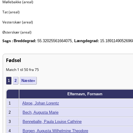
Møllebakke (areal)
Tat (areal)
Vesterskær (areal)
Østerskær (areal)
Sogn :
Breddegrad:
55.32025561664075,
Længdegrad:
15.1891149052696
Fødsel
Match 1 til 50 fra 75
1
2
Næste»
Efternavn, Fornavn
1
Abroe, Johan Lorentz
2
Bech, Augusta Marie
3
Benneballe, Paula Louise Cathrine
4
Borgen, Augusta Wilhelmine Theodore