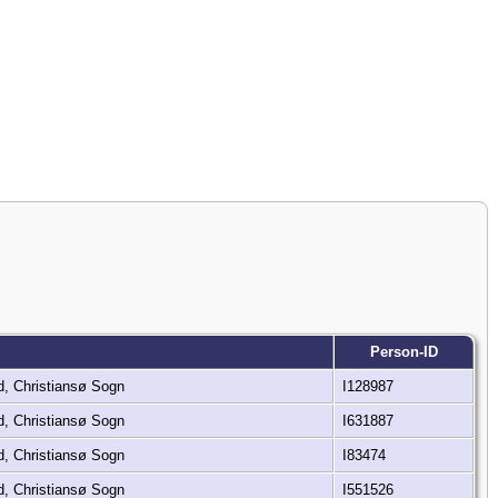
Person-ID
d, Christiansø Sogn
I128987
d, Christiansø Sogn
I631887
d, Christiansø Sogn
I83474
d, Christiansø Sogn
I551526