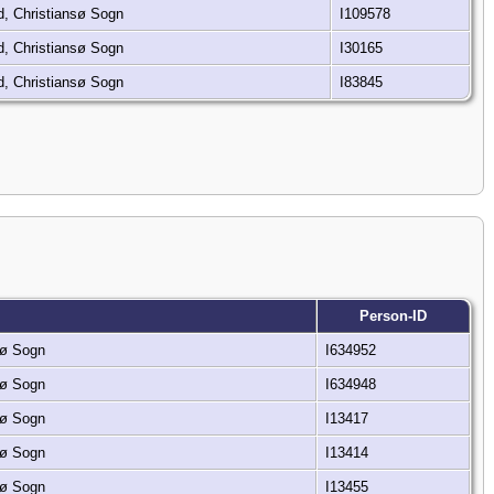
d, Christiansø Sogn
I109578
d, Christiansø Sogn
I30165
d, Christiansø Sogn
I83845
Person-ID
nsø Sogn
I634952
nsø Sogn
I634948
nsø Sogn
I13417
nsø Sogn
I13414
nsø Sogn
I13455