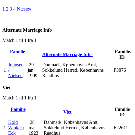
1
2
3
4
Næste»
Alternate Marriage Info
Match 1 til 1 fra 1
Familie
Familie-
Alternate Marriage Info
ID
Johnsen
29
Danmark, Københavns Amt,
1
/
jan.
Sokkelund Herred, Københavns
F3876
Nielsen
1909
Raadhus
Viet
Match 1 til 1 fra 1
Familie
Familie-
Viet
ID
Kold
28
Danmark, Københavns Amt,
1
Winkel /
mar.
Sokkelund Herred, Københavns
F22611
Eck
1923
Raadhus