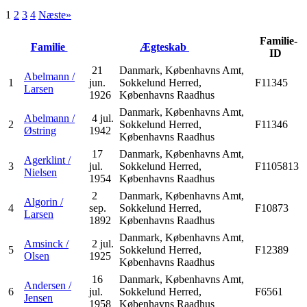
1
2
3
4
Næste»
Familie-
Familie
Ægteskab
ID
21
Danmark, Københavns Amt,
Abelmann /
1
jun.
Sokkelund Herred,
F11345
Larsen
1926
Københavns Raadhus
Danmark, Københavns Amt,
Abelmann /
4 jul.
2
Sokkelund Herred,
F11346
Østring
1942
Københavns Raadhus
17
Danmark, Københavns Amt,
Agerklint /
3
jul.
Sokkelund Herred,
F1105813
Nielsen
1954
Københavns Raadhus
2
Danmark, Københavns Amt,
Algorin /
4
sep.
Sokkelund Herred,
F10873
Larsen
1892
Københavns Raadhus
Danmark, Københavns Amt,
Amsinck /
2 jul.
5
Sokkelund Herred,
F12389
Olsen
1925
Københavns Raadhus
16
Danmark, Københavns Amt,
Andersen /
6
jul.
Sokkelund Herred,
F6561
Jensen
1958
Københavns Raadhus