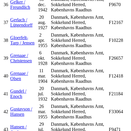
Gelker /
36
dec.
Sokkelund Herred,
F9670
Freundlich
1942
Københavns Raadhus
20
Danmark, Københavns Amt,
Gerlach /
37
aug.
Sokkelund Herred,
F12167
Lütgendorff
1927
Københavns Raadhus
2
Danmark, Københavns Amt,
Gloerfelt-
38
apr.
Sokkelund Herred,
F10228
Tarp / Jensen
1955
Københavns Raadhus
6
Danmark, Københavns Amt,
Grenaae /
39
okt.
Sokkelund Herred,
F26657
Christensen
1928
Københavns Raadhus
11
Danmark, Københavns Amt,
Grenaae /
40
mar.
Sokkelund Herred,
F12418
Olsen
1904
Københavns Raadhus
20
Danmark, Københavns Amt,
Gundel /
41
jul.
Sokkelund Herred,
F21184
Enoch
1932
Københavns Raadhus
26
Danmark, Københavns Amt,
Gustavson /
42
mar.
Sokkelund Herred,
F33064
Hansen
1955
Københavns Raadhus
29
Danmark, Københavns Amt,
Hansen /
43
jul.
Sokkelund Herred,
F9471