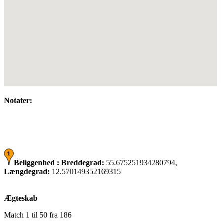
Notater:
Beliggenhed :
Breddegrad:
55.675251934280794,
Længdegrad:
12.570149352169315
Ægteskab
Match 1 til 50 fra 186