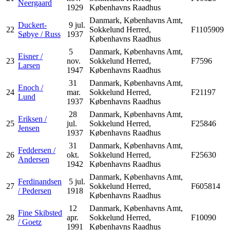
Neergaard
1929
Københavns Raadhus
Danmark, Københavns Amt,
Duckert-
9 jul.
22
Sokkelund Herred,
F1105909
Søbye / Russ
1937
Københavns Raadhus
5
Danmark, Københavns Amt,
Eisner /
23
nov.
Sokkelund Herred,
F7596
Larsen
1947
Københavns Raadhus
31
Danmark, Københavns Amt,
Enoch /
24
mar.
Sokkelund Herred,
F21197
Lund
1937
Københavns Raadhus
28
Danmark, Københavns Amt,
Eriksen /
25
jul.
Sokkelund Herred,
F25846
Jensen
1937
Københavns Raadhus
31
Danmark, Københavns Amt,
Feddersen /
26
okt.
Sokkelund Herred,
F25630
Andersen
1942
Københavns Raadhus
Danmark, Københavns Amt,
Ferdinandsen
5 jul.
27
Sokkelund Herred,
F605814
/ Pedersen
1918
Københavns Raadhus
12
Danmark, Københavns Amt,
Fine Skibsted
28
apr.
Sokkelund Herred,
F10090
/ Goetz
1991
Københavns Raadhus