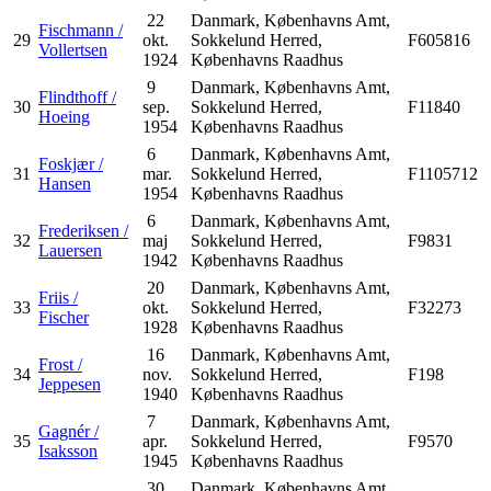
22
Danmark, Københavns Amt,
Fischmann /
29
okt.
Sokkelund Herred,
F605816
Vollertsen
1924
Københavns Raadhus
9
Danmark, Københavns Amt,
Flindthoff /
30
sep.
Sokkelund Herred,
F11840
Hoeing
1954
Københavns Raadhus
6
Danmark, Københavns Amt,
Foskjær /
31
mar.
Sokkelund Herred,
F1105712
Hansen
1954
Københavns Raadhus
6
Danmark, Københavns Amt,
Frederiksen /
32
maj
Sokkelund Herred,
F9831
Lauersen
1942
Københavns Raadhus
20
Danmark, Københavns Amt,
Friis /
33
okt.
Sokkelund Herred,
F32273
Fischer
1928
Københavns Raadhus
16
Danmark, Københavns Amt,
Frost /
34
nov.
Sokkelund Herred,
F198
Jeppesen
1940
Københavns Raadhus
7
Danmark, Københavns Amt,
Gagnér /
35
apr.
Sokkelund Herred,
F9570
Isaksson
1945
Københavns Raadhus
30
Danmark, Københavns Amt,