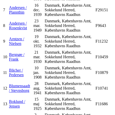
16
Danmark, Københavns Amt,
Andersen /
7
dec.
Sokkelund Herred,
F29151
Plannthin
1939
Københavns Raadhus
23
Danmark, Københavns Amt,
Andersen /
8
mar.
Sokkelund Herred,
F9643
Rosenkvist
1949
Københavns Raadhus
19
Danmark, Københavns Amt,
Arntzen /
9
okt.
Sokkelund Herred,
F11232
Nielsen
1932
Københavns Raadhus
21
Danmark, Københavns Amt,
Bergsøe /
10
mar.
Sokkelund Herred,
F10459
Frank
1930
Københavns Raadhus
10
Danmark, Københavns Amt,
Blicher /
11
jan.
Sokkelund Herred,
F10879
Pedersen
1908
Københavns Raadhus
28
Danmark, Københavns Amt,
Blumensaadt
12
aug.
Sokkelund Herred,
F10741
/ Stevnsborg
1941
Københavns Raadhus
15
Danmark, Københavns Amt,
Boklund /
13
maj
Sokkelund Herred,
F11686
Jensen
1925
Københavns Raadhus
2
Danmark, Københavns Amt,