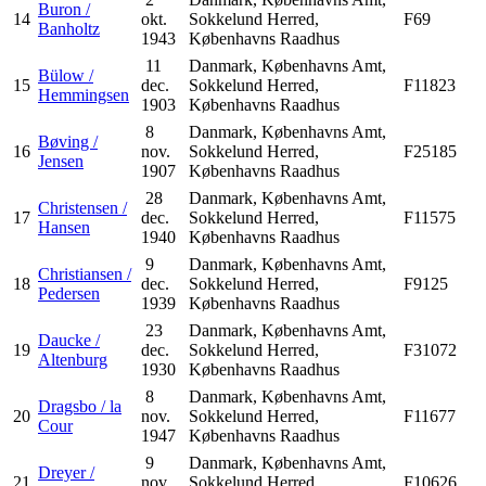
Buron /
14
okt.
Sokkelund Herred,
F69
Banholtz
1943
Københavns Raadhus
11
Danmark, Københavns Amt,
Bülow /
15
dec.
Sokkelund Herred,
F11823
Hemmingsen
1903
Københavns Raadhus
8
Danmark, Københavns Amt,
Bøving /
16
nov.
Sokkelund Herred,
F25185
Jensen
1907
Københavns Raadhus
28
Danmark, Københavns Amt,
Christensen /
17
dec.
Sokkelund Herred,
F11575
Hansen
1940
Københavns Raadhus
9
Danmark, Københavns Amt,
Christiansen /
18
dec.
Sokkelund Herred,
F9125
Pedersen
1939
Københavns Raadhus
23
Danmark, Københavns Amt,
Daucke /
19
dec.
Sokkelund Herred,
F31072
Altenburg
1930
Københavns Raadhus
8
Danmark, Københavns Amt,
Dragsbo / la
20
nov.
Sokkelund Herred,
F11677
Cour
1947
Københavns Raadhus
9
Danmark, Københavns Amt,
Dreyer /
21
nov.
Sokkelund Herred,
F10626