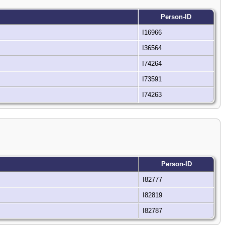
Person-ID
I16966
I36564
I74264
I73591
I74263
Person-ID
I82777
I82819
I82787