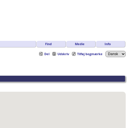
Find
Medie
Info
Del
Udskriv
Tilføj bogmærke