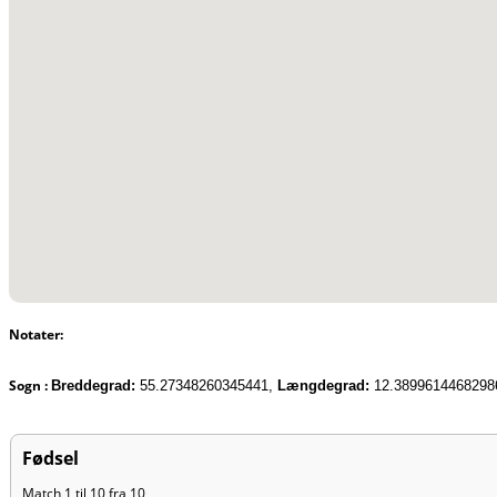
Notater:
Sogn :
Breddegrad:
55.27348260345441,
Længdegrad:
12.3899614468298
Fødsel
Match 1 til 10 fra 10