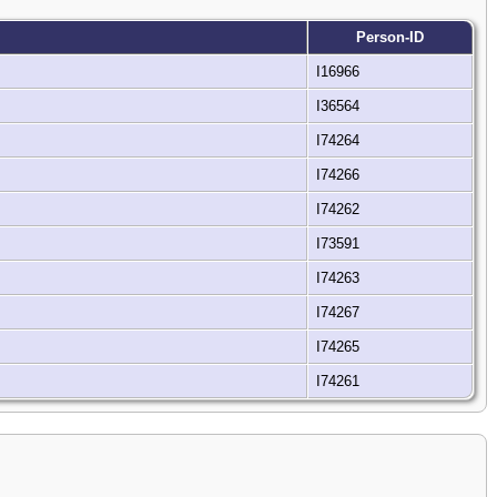
Person-ID
I16966
I36564
I74264
I74266
I74262
I73591
I74263
I74267
I74265
I74261