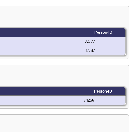
Person-ID
I82777
I82787
Person-ID
I74266