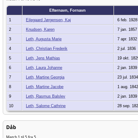
Efternavn, Fornavn
1
Eilegaard Jørgensen, Kaj
6 feb. 1928
2
Knudsen, Karen
7 jan. 1857
3
Leth, Augusta Marie
7 apr. 1832
4
Leth, Christian Frederik
2 jul. 1836
5
Leth, Jens Mathias
19 okt. 182
6
Leth, Laura Johanne
2 jan. 1839
7
Leth, Martine Georgia
23 jul. 1834
8
Leth, Martine Jacobe
1 aug. 184
9
Leth, Rasmus Balslev
2 jan. 1839
10
Leth, Salome Cathrine
28 sep. 18
Dåb
Match 1 til 5 fra 5