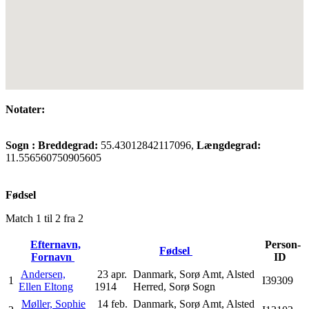
Notater:
Sogn :
Breddegrad:
55.43012842117096,
Længdegrad:
11.556560750905605
Fødsel
Match 1 til 2 fra 2
Efternavn,
Person-
Fødsel
Fornavn
ID
Andersen,
23 apr.
Danmark, Sorø Amt, Alsted
1
I39309
Ellen Eltong
1914
Herred, Sorø Sogn
Møller, Sophie
14 feb.
Danmark, Sorø Amt, Alsted