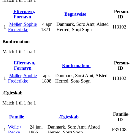
Match 1 til 1 fra 1
Efternavn,
Person-
Begravelse
Fornavn
ID
Møller, Sophie
4 apr.
Danmark, Sorø Amt, Alsted
1
I13102
Frederikke
1871
Herred, Sorø Sogn
Konfirmation
Match 1 til 1 fra 1
Efternavn,
Person-
Konfirmation
Fornavn
ID
Møller, Sophie
apr.
Danmark, Sorø Amt, Alsted
1
I13102
Frederikke
1808
Herred, Sorø Sogn
Ægteskab
Match 1 til 1 fra 1
Familie-
Familie
Ægteskab
ID
Weile /
24 jun.
Danmark, Sorø Amt, Alsted
1
F35108
Recke
1866
Herred, Sorø Sogn