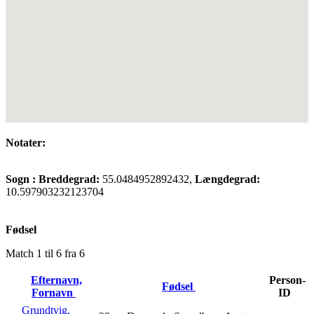
Notater:
Sogn :
Breddegrad:
55.0484952892432,
Længdegrad:
10.597903232123704
Fødsel
Match 1 til 6 fra 6
Efternavn,
Person-
Fødsel
Fornavn
ID
Grundtvig,