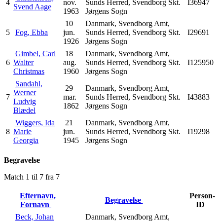
4
nov.
Sunds Herred, Svendborg Skt.
I36947
Svend Aage
1963
Jørgens Sogn
10
Danmark, Svendborg Amt,
5
Fog, Ebba
jun.
Sunds Herred, Svendborg Skt.
I29691
1926
Jørgens Sogn
Gimbel, Carl
18
Danmark, Svendborg Amt,
6
Walter
aug.
Sunds Herred, Svendborg Skt.
I125950
Christmas
1960
Jørgens Sogn
Sandahl,
29
Danmark, Svendborg Amt,
Werner
7
mar.
Sunds Herred, Svendborg Skt.
I43883
Ludvig
1862
Jørgens Sogn
Blædel
Wiggers, Ida
21
Danmark, Svendborg Amt,
8
Marie
jun.
Sunds Herred, Svendborg Skt.
I19298
Georgia
1945
Jørgens Sogn
Begravelse
Match 1 til 7 fra 7
Efternavn,
Person-
Begravelse
Fornavn
ID
Beck, Johan
Danmark, Svendborg Amt,