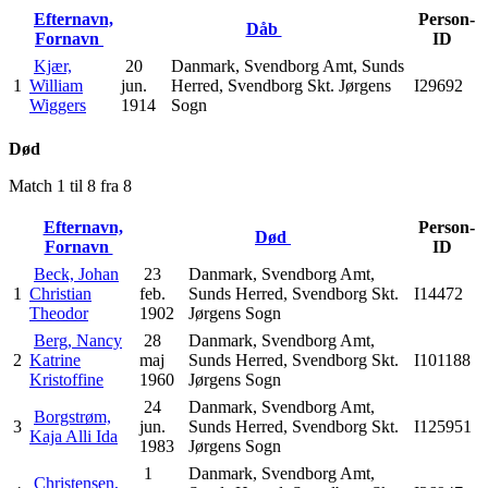
Efternavn,
Person-
Dåb
Fornavn
ID
Kjær,
20
Danmark, Svendborg Amt, Sunds
1
William
jun.
Herred, Svendborg Skt. Jørgens
I29692
Wiggers
1914
Sogn
Død
Match 1 til 8 fra 8
Efternavn,
Person-
Død
Fornavn
ID
Beck, Johan
23
Danmark, Svendborg Amt,
1
Christian
feb.
Sunds Herred, Svendborg Skt.
I14472
Theodor
1902
Jørgens Sogn
Berg, Nancy
28
Danmark, Svendborg Amt,
2
Katrine
maj
Sunds Herred, Svendborg Skt.
I101188
Kristoffine
1960
Jørgens Sogn
24
Danmark, Svendborg Amt,
Borgstrøm,
3
jun.
Sunds Herred, Svendborg Skt.
I125951
Kaja Alli Ida
1983
Jørgens Sogn
1
Danmark, Svendborg Amt,
Christensen,