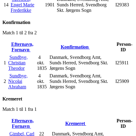
14
Engel Marie
1901
Sunds Herred, Svendborg
I29383
Frederikke
Skt. Jørgens Sogn
Konfirmation
Match 1 til 2 fra 2
Efternavn,
Person-
Konfirmation
Fornavn
ID
Sundbye,
4
Danmark, Svendborg Amt,
1
Christian
okt.
Sunds Herred, Svendborg Skt.
I25911
Theodor
1835
Jørgens Sogn
Sundbye,
4
Danmark, Svendborg Amt,
2
Nicolai
okt.
Sunds Herred, Svendborg Skt.
I25909
Abraham
1835
Jørgens Sogn
Kremeret
Match 1 til 1 fra 1
Efternavn,
Person-
Kremeret
Fornavn
ID
Gimbel, Carl
22
Danmark, Svendborg Amt,