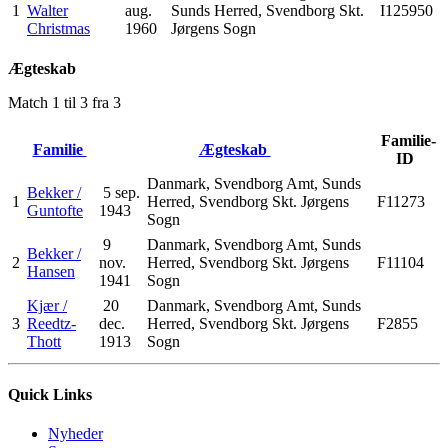
1
Walter
aug.
Sunds Herred, Svendborg Skt.
I125950
Christmas
1960
Jørgens Sogn
Ægteskab
Match 1 til 3 fra 3
Familie-
Familie
Ægteskab
ID
Danmark, Svendborg Amt, Sunds
Bekker /
5 sep.
1
Herred, Svendborg Skt. Jørgens
F11273
Guntofte
1943
Sogn
9
Danmark, Svendborg Amt, Sunds
Bekker /
2
nov.
Herred, Svendborg Skt. Jørgens
F11104
Hansen
1941
Sogn
Kjær /
20
Danmark, Svendborg Amt, Sunds
3
Reedtz-
dec.
Herred, Svendborg Skt. Jørgens
F2855
Thott
1913
Sogn
Quick Links
Nyheder