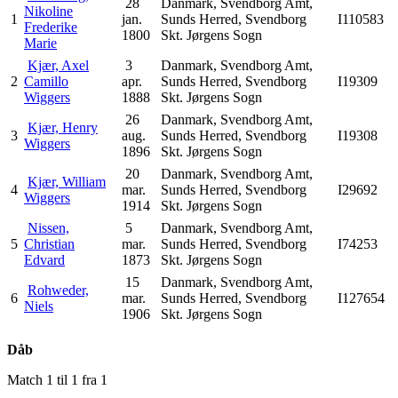
28
Danmark, Svendborg Amt,
Nikoline
1
jan.
Sunds Herred, Svendborg
I110583
Frederike
1800
Skt. Jørgens Sogn
Marie
Kjær, Axel
3
Danmark, Svendborg Amt,
2
Camillo
apr.
Sunds Herred, Svendborg
I19309
Wiggers
1888
Skt. Jørgens Sogn
26
Danmark, Svendborg Amt,
Kjær, Henry
3
aug.
Sunds Herred, Svendborg
I19308
Wiggers
1896
Skt. Jørgens Sogn
20
Danmark, Svendborg Amt,
Kjær, William
4
mar.
Sunds Herred, Svendborg
I29692
Wiggers
1914
Skt. Jørgens Sogn
Nissen,
5
Danmark, Svendborg Amt,
5
Christian
mar.
Sunds Herred, Svendborg
I74253
Edvard
1873
Skt. Jørgens Sogn
15
Danmark, Svendborg Amt,
Rohweder,
6
mar.
Sunds Herred, Svendborg
I127654
Niels
1906
Skt. Jørgens Sogn
Dåb
Match 1 til 1 fra 1