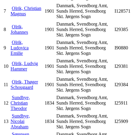
Danmark, Svendborg Amt,
Olrik, Christian
7
1901
Sunds Herred, Svendborg
I128571
Magnus
Skt. Jørgens Sogn
Danmark, Svendborg Amt,
Olrik,
8
1901
Sunds Herred, Svendborg
I29385
Johannes
Skt. Jørgens Sogn
Olrik,
Danmark, Svendborg Amt,
9
Ludovica
1901
Sunds Herred, Svendborg
I90880
Emilie
Skt. Jørgens Sogn
Danmark, Svendborg Amt,
Olrik, Ludvig
10
1901
Sunds Herred, Svendborg
I29381
Hammer
Skt. Jørgens Sogn
Danmark, Svendborg Amt,
Olrik, Thøger
11
1901
Sunds Herred, Svendborg
I29384
Schougaard
Skt. Jørgens Sogn
Sundbye,
Danmark, Svendborg Amt,
12
Christian
1834
Sunds Herred, Svendborg
I25911
Theodor
Skt. Jørgens Sogn
Sundbye,
Danmark, Svendborg Amt,
13
Nicolai
1834
Sunds Herred, Svendborg
I25909
Abraham
Skt. Jørgens Sogn
Sørensen,
Danmark, Svendborg Amt,