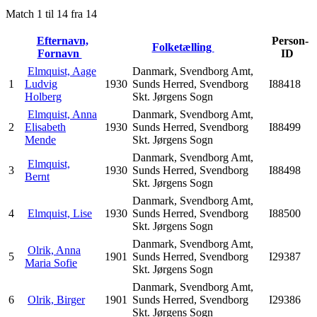
Match 1 til 14 fra 14
Efternavn,
Person-
Folketælling
Fornavn
ID
Elmquist, Aage
Danmark, Svendborg Amt,
1
Ludvig
1930
Sunds Herred, Svendborg
I88418
Holberg
Skt. Jørgens Sogn
Elmquist, Anna
Danmark, Svendborg Amt,
2
Elisabeth
1930
Sunds Herred, Svendborg
I88499
Mende
Skt. Jørgens Sogn
Danmark, Svendborg Amt,
Elmquist,
3
1930
Sunds Herred, Svendborg
I88498
Bernt
Skt. Jørgens Sogn
Danmark, Svendborg Amt,
4
Elmquist, Lise
1930
Sunds Herred, Svendborg
I88500
Skt. Jørgens Sogn
Danmark, Svendborg Amt,
Olrik, Anna
5
1901
Sunds Herred, Svendborg
I29387
Maria Sofie
Skt. Jørgens Sogn
Danmark, Svendborg Amt,
6
Olrik, Birger
1901
Sunds Herred, Svendborg
I29386
Skt. Jørgens Sogn