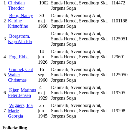
1
Christian
1902
Sunds Herred, Svendborg Skt.
I14472
Theodor
Jørgens Sogn
Berg, Nancy
30
Danmark, Svendborg Amt,
2
Katrine
maj
Sunds Herred, Svendborg Skt.
I101188
Kristoffine
1960
Jørgens Sogn
Danmark, Svendborg Amt,
Borgstrøm,
3
Sunds Herred, Svendborg Skt.
I125951
Kaja Alli Ida
Jørgens Sogn
14
Danmark, Svendborg Amt,
4
Fog, Ebba
jun.
Sunds Herred, Svendborg Skt.
I29691
1926
Jørgens Sogn
Gimbel, Carl
16
Danmark, Svendborg Amt,
5
Walter
sep.
Sunds Herred, Svendborg Skt.
I125950
Christmas
1960
Jørgens Sogn
4
Danmark, Svendborg Amt,
Kjær, Marinus
6
maj
Sunds Herred, Svendborg Skt.
I19305
Peter Jensen
1929
Jørgens Sogn
Wiggers, Ida
25
Danmark, Svendborg Amt,
7
Marie
jun.
Sunds Herred, Svendborg Skt.
I19298
Georgia
1945
Jørgens Sogn
Folketælling