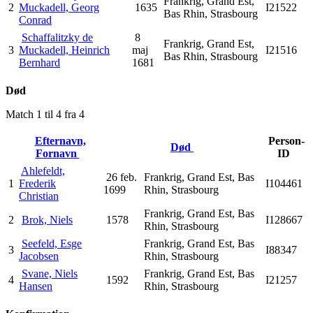
Frankrig, Grand Est,
2
Muckadell, Georg
1635
I21522
Bas Rhin, Strasbourg
Conrad
Schaffalitzky de
8
Frankrig, Grand Est,
3
Muckadell, Heinrich
maj
I21516
Bas Rhin, Strasbourg
Bernhard
1681
Død
Match 1 til 4 fra 4
Efternavn,
Person-
Død
Fornavn
ID
Ahlefeldt,
26 feb.
Frankrig, Grand Est, Bas
1
Frederik
I104461
1699
Rhin, Strasbourg
Christian
Frankrig, Grand Est, Bas
2
Brok, Niels
1578
I128667
Rhin, Strasbourg
Seefeld, Esge
Frankrig, Grand Est, Bas
3
I88347
Jacobsen
Rhin, Strasbourg
Svane, Niels
Frankrig, Grand Est, Bas
4
1592
I21257
Hansen
Rhin, Strasbourg