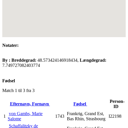
Notater:
By :
Breddegrad:
48.573424146918434,
Længdegrad:
7.749727082403774
Fødsel
Match 1 til 3 fra 3
Person-
Efternavn, Fornavn
Fødsel
ID
von Gambs, Marie
Frankrig, Grand Est,
1
1743
I22198
Salome
Bas Rhin, Strasbourg
Schaffalitzky de