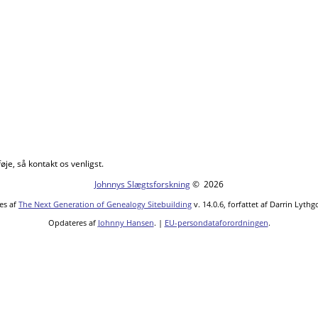
øje, så kontakt os venligst.
Johnnys Slægtsforskning
©
2026
es af
The Next Generation of Genealogy Sitebuilding
v. 14.0.6, forfattet af Darrin Lyth
Opdateres af
Johnny Hansen
. |
EU-persondataforordningen
.