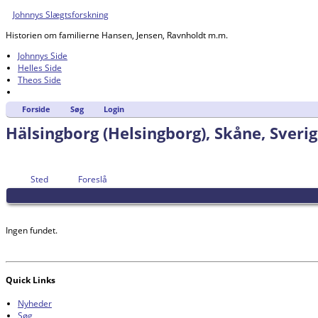
Johnnys Slægtsforskning
Historien om familierne Hansen, Jensen, Ravnholdt m.m.
Johnnys Side
Helles Side
Theos Side
Forside
Søg
Login
Hälsingborg (Helsingborg), Skåne, Sveri
Sted
Foreslå
Ingen fundet.
Quick Links
Nyheder
Søg