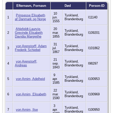
Efternavn, Fornavn
Død
Person-ID
10
Prinsesse Elisabeth
Tyskland,
1
jun.
I11140
af Danmark og Norge
Brandenburg
1555
Ahlefeldt-Laurvig,
20
Tyskland,
2
Grevinde Elisabeth
mar.
I109201
Brandenburg
Davidia Margrethe
1855
31
von Arenstorff, Adam
Tyskland,
3
jul.
I101862
Frederik Schiebel
Brandenburg
1867
21
von Arenstorff,
Tyskland,
4
sep.
I98297
Andreas
Brandenburg
1843
9
Tyskland,
5
von Arnim, Adelheid
apr.
I100953
Brandenburg
1585
22
Tyskland,
6
von Arnim, Elisabeth
mar.
I100969
Brandenburg
1590
3
Tyskland,
7
von Arnim, Ilse
apr.
I100950
Brandenburg