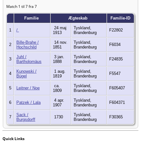
Match 1 til 7 fra 7
Familie
Ægteskab
Familie-ID
24 maj
Tyskland,
1
/
F22802
1913
Brandenburg
Bille-Brahe /
14 nov.
Tyskland,
2
F6034
Hochschild
1851
Brandenburg
Juhl /
3 jan.
Tyskland,
3
F24835
Bartholomäus
1888
Brandenburg
Kunowski /
1 aug.
Tyskland,
4
F5547
Bügel
1819
Brandenburg
ca.
Tyskland,
5
Leitner / Noe
F605407
1809
Brandenburg
4 apr.
Tyskland,
6
Patzek / Lala
F604371
1907
Brandenburg
Sack /
Tyskland,
7
1730
F30365
Burgsdorff
Brandenburg
Quick Links