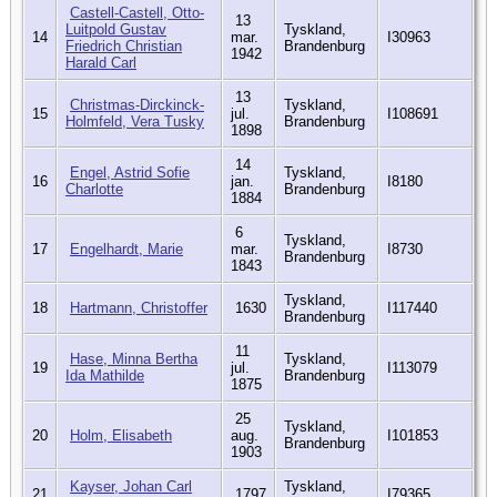
Castell-Castell, Otto-
13
Luitpold Gustav
Tyskland,
14
mar.
I30963
Friedrich Christian
Brandenburg
1942
Harald Carl
13
Christmas-Dirckinck-
Tyskland,
15
jul.
I108691
Holmfeld, Vera Tusky
Brandenburg
1898
14
Engel, Astrid Sofie
Tyskland,
16
jan.
I8180
Charlotte
Brandenburg
1884
6
Tyskland,
17
Engelhardt, Marie
mar.
I8730
Brandenburg
1843
Tyskland,
18
Hartmann, Christoffer
1630
I117440
Brandenburg
11
Hase, Minna Bertha
Tyskland,
19
jul.
I113079
Ida Mathilde
Brandenburg
1875
25
Tyskland,
20
Holm, Elisabeth
aug.
I101853
Brandenburg
1903
Kayser, Johan Carl
Tyskland,
21
1797
I79365