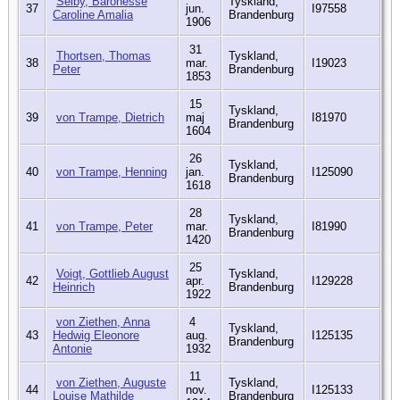
Selby, Baronesse
Tyskland,
37
jun.
I97558
Caroline Amalia
Brandenburg
1906
31
Thortsen, Thomas
Tyskland,
38
mar.
I19023
Peter
Brandenburg
1853
15
Tyskland,
39
von Trampe, Dietrich
maj
I81970
Brandenburg
1604
26
Tyskland,
40
von Trampe, Henning
jan.
I125090
Brandenburg
1618
28
Tyskland,
41
von Trampe, Peter
mar.
I81990
Brandenburg
1420
25
Voigt, Gottlieb August
Tyskland,
42
apr.
I129228
Heinrich
Brandenburg
1922
von Ziethen, Anna
4
Tyskland,
43
Hedwig Eleonore
aug.
I125135
Brandenburg
Antonie
1932
11
von Ziethen, Auguste
Tyskland,
44
nov.
I125133
Louise Mathilde
Brandenburg