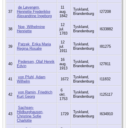
de Løvenørn,
11
Tyskland,
37
Henriette Frederikke
aug.
I27208
Brandenburg
Alexandrine Ingeborg
1842
12
Noe, Wilhelmine
Tyskland,
38
jul.
I633882
Henriette
Brandenburg
1783
12
Patzek, Erika Maria
Tyskland,
39
jul.
I81275
Regina Rosalie
Brandenburg
1911
16
Pedersen, Olaf Henrik
Tyskland,
40
aug.
I27811
Edvin
Brandenburg
1913
von Pfuhl, Adam
Tyskland,
41
1672
I11832
Wilhelm
Brandenburg
6
von Ramin, Friedrich
Tyskland,
42
okt.
I125117
Kurt Georg
Brandenburg
1753
Sachsen-
Hildburghausen,
Tyskland,
43
1729
I634910
Christine Sofie
Brandenburg
Charlotte