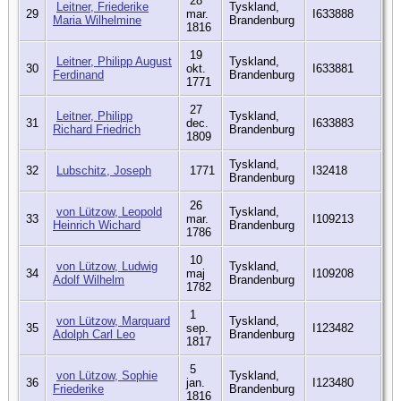
28
Leitner, Friederike
Tyskland,
29
mar.
I633888
Maria Wilhelmine
Brandenburg
1816
19
Leitner, Philipp August
Tyskland,
30
okt.
I633881
Ferdinand
Brandenburg
1771
27
Leitner, Philipp
Tyskland,
31
dec.
I633883
Richard Friedrich
Brandenburg
1809
Tyskland,
32
Lubschitz, Joseph
1771
I32418
Brandenburg
26
von Lützow, Leopold
Tyskland,
33
mar.
I109213
Heinrich Wichard
Brandenburg
1786
10
von Lützow, Ludwig
Tyskland,
34
maj
I109208
Adolf Wilhelm
Brandenburg
1782
1
von Lützow, Marquard
Tyskland,
35
sep.
I123482
Adolph Carl Leo
Brandenburg
1817
5
von Lützow, Sophie
Tyskland,
36
jan.
I123480
Friederike
Brandenburg
1816