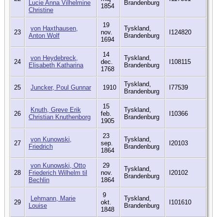
Lucie Anna Vilhelmine
Brandenburg
1854
Christine
19
von Haxthausen,
Tyskland,
23
nov.
I124820
Anton Wolf
Brandenburg
1694
14
von Heydebreck,
Tyskland,
24
dec.
I108115
Elisabeth Katharina
Brandenburg
1768
Tyskland,
25
Juncker, Poul Gunnar
1910
I77539
Brandenburg
15
Knuth, Greve Erik
Tyskland,
26
feb.
I10366
Christian Knuthenborg
Brandenburg
1905
23
von Kunowski,
Tyskland,
27
sep.
I20103
Friedrich
Brandenburg
1864
von Kunowski, Otto
29
Tyskland,
28
Friederich Wilhelm til
nov.
I20102
Brandenburg
Bechlin
1864
9
Lehmann, Marie
Tyskland,
29
okt.
I101610
Louise
Brandenburg
1848