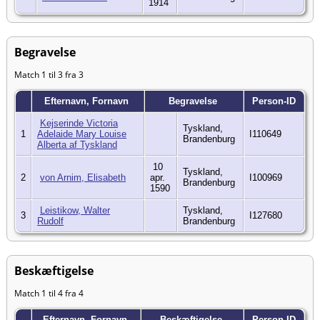
1914
Begravelse
Match 1 til 3 fra 3
Efternavn, Fornavn
Begravelse
Person-ID
Kejserinde Victoria
Tyskland,
1
Adelaide Mary Louise
I110649
Brandenburg
Alberta af Tyskland
10
Tyskland,
2
von Arnim, Elisabeth
apr.
I100969
Brandenburg
1590
Leistikow, Walter
Tyskland,
3
I127680
Rudolf
Brandenburg
Beskæftigelse
Match 1 til 4 fra 4
Efternavn, Fornavn
Beskæftigelse
Person-ID