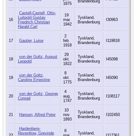
Brandenburg
1875
Castell-Castell, Otto-
19
Luitpold Gustav
Tyskland,
16
mar.
I30963
Friedrich Christian
Brandenburg
1942
Harald Carl
2
Tyskland,
17
Gautier, Luise
feb.
I119818
Brandenburg
1918
29
von der Goltz, August
Tyskland,
18
okt.
I45098
Leopold
Brandenburg
1822
8
von der Goltz,
Tyskland,
19
okt.
I45090
Caroline Ernestine
Brandenburg
1775
4
von der Goltz, George
Tyskland,
20
aug.
I108117
Conrad
Brandenburg
1747
10
Tyskland,
21
Hansen, Alfred Peter
nov.
I102450
Brandenburg
1893
Hardenberg-
8
Reventlow, Grevinde
Tyskland,
22
maj
I117361