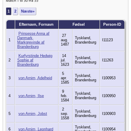
Match 1 til 50 fra 55
1
2
Næste»
Efternavn, Fornavn
Fødsel
Person-ID
Prinsesse Anna af
27
Danmark,
Tyskland,
1
aug.
I11123
Markgrevinde af
Brandenburg
1487
Brandenburg
Kurfyrstinde Hedwig
14
Tyskland,
2
Sophie af
jul.
I11263
Brandenburg
Brandenburg
1623
5
Tyskland,
3
von Arnim, Adelheid
apr.
I100953
Brandenburg
1585
9
Tyskland,
4
von Arnim, Ilse
feb.
I100950
Brandenburg
1584
2
Tyskland,
5
von Arnim, Jobst
sep.
I100903
Brandenburg
1558
Tyskland,
6
von Arnim, Leonhard
I100954