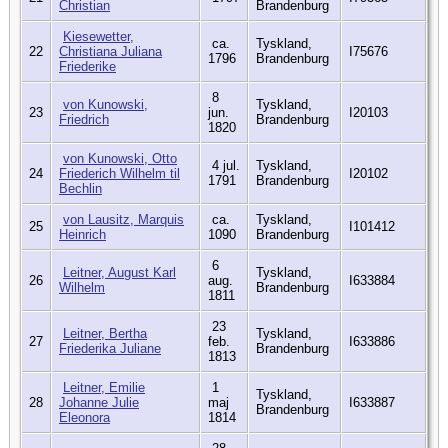
Christian
Brandenburg
Kiesewetter,
ca.
Tyskland,
22
Christiana Juliana
I75676
1796
Brandenburg
Friederike
8
von Kunowski,
Tyskland,
23
jun.
I20103
Friedrich
Brandenburg
1820
von Kunowski, Otto
4 jul.
Tyskland,
24
Friederich Wilhelm til
I20102
1791
Brandenburg
Bechlin
von Lausitz, Marquis
ca.
Tyskland,
25
I101412
Heinrich
1090
Brandenburg
6
Leitner, August Karl
Tyskland,
26
aug.
I633884
Wilhelm
Brandenburg
1811
23
Leitner, Bertha
Tyskland,
27
feb.
I633886
Friederika Juliane
Brandenburg
1813
Leitner, Emilie
1
Tyskland,
28
Johanne Julie
maj
I633887
Brandenburg
Eleonora
1814