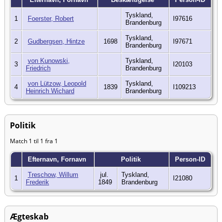
Tyskland,
1
Foerster, Robert
I97616
Brandenburg
Tyskland,
2
Gudbergsen, Hintze
1698
I97671
Brandenburg
von Kunowski,
Tyskland,
3
I20103
Friedrich
Brandenburg
von Lützow, Leopold
Tyskland,
4
1839
I109213
Heinrich Wichard
Brandenburg
Politik
Match 1 til 1 fra 1
Efternavn, Fornavn
Politik
Person-ID
Treschow, Willum
jul.
Tyskland,
1
I21080
Frederik
1849
Brandenburg
Ægteskab