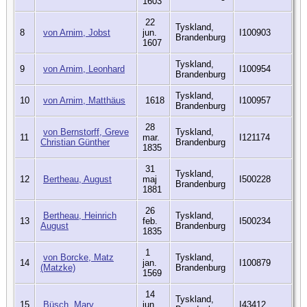
1603
22
Tyskland,
8
von Arnim, Jobst
jun.
I100903
Brandenburg
1607
Tyskland,
9
von Arnim, Leonhard
I100954
Brandenburg
Tyskland,
10
von Arnim, Matthäus
1618
I100957
Brandenburg
28
von Bernstorff, Greve
Tyskland,
11
mar.
I121174
Christian Günther
Brandenburg
1835
31
Tyskland,
12
Bertheau, August
maj
I500228
Brandenburg
1881
26
Bertheau, Heinrich
Tyskland,
13
feb.
I500234
August
Brandenburg
1835
1
von Borcke, Matz
Tyskland,
14
jan.
I100879
(Matzke)
Brandenburg
1569
14
Tyskland,
15
Büsch, Mary
jun.
I43412