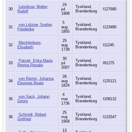
24
Leistikow, Walter
Tyskland,
30
jul.
I127680
Rudolf
Brandenburg
1908
5
von Lützow, Sophie
Tyskland,
31
aug.
I123480
Friederike
Brandenburg
1855
25
Mecklenburg,
Tyskland,
32
aug.
I11245
Elisabeth
Brandenburg
1738
30
Patzek, Erika Maria
Tyskland,
33
jul.
I81275
Regina Rosalie
Brandenburg
2007
28
von Ramin, Johanna
Tyskland,
34
aug.
I125121
Eleonore Beate
Brandenburg
1824
4
von Sack, Johann
Tyskland,
35
mar.
I108132
Georg
Brandenburg
1736
25
Schmidt, Robert
Tyskland,
36
maj
I122547
Gotfried
Brandenburg
1958
13