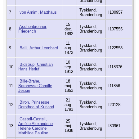
Brandenburg
Tyskland,
7
von Arnim, Matthäus
I100957
Brandenburg
15
Aschenbrenner,
Tyskland,
8
dec.
I107555
Friederich
Brandenburg
1892
11
Tyskland,
9
Belli, Arthur Leonhard
aug.
I122558
Brandenburg
1873
10
Bidstrup, Christian
Tyskland,
10
sep.
I118376
Hans Herluf
Brandenburg
1912
Bille-Brahe,
18
Tyskland,
11
Baronesse Camille
maj
I11856
Brandenburg
Jessie
1853
21
Biron, Prinsesse
Tyskland,
12
aug.
I20128
Dorothea af Kurland
Brandenburg
1793
Castell-Castell,
25
Amélie Alexandrine
Tyskland,
13
maj
I30961
Helene Caroline
Brandenburg
1938
Mathilde Pauline