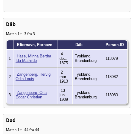
Dåb
Match 1 til 3 fra 3
Efternavn, Fornavn
Dåb
Person-ID
4
Hase, Minna Bertha
Tyskland,
1
dec.
I113079
Ida Mathilde
Brandenburg
1875
2
Zangenberg, Hervig
Tyskland,
2
mar.
I113082
Odin Louis
Brandenburg
1913
13
Zangenberg, Orla
Tyskland,
3
jun.
I113080
Edgar Christian
Brandenburg
1909
Død
Match 1 til 44 fra 44