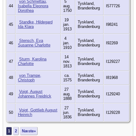
von Schmettau,
5
Tyskland,
44
Isabella Eleonora
aug.
I577726
Brandenburg
Dorothea
1750
19
Standke, Hildegard
Tyskland,
45
jan.
I98241
Ida Klara
Brandenburg
1913
4
Stensch, Eva
Tyskland,
46
jan.
I92269
Susanne Charlotte
Brandenburg
1910
14
Sturm, Karolina
Tyskland,
47
nov.
I129227
Charlotte
Brandenburg
1813
von Trampe,
ca.
Tyskland,
48
I81968
Christoph
1575
Brandenburg
27
Voigt, August
Tyskland,
49
aug.
I129240
Johannes Freidrick
Brandenburg
1888
27
Voigt, Gottlieb August
Tyskland,
50
jun.
I129228
Heinrich
Brandenburg
1836
1
2
Næste»