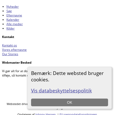
Nyheder
Søg
Efternavne
Kalender
Alle medier
Kilder
Kontakt
Kontakt os
Vores efternavne
Our Stories
Webmaster Besked
Vi gør alt for at dokumentere vores forskning. Hvis du har noget, du gerne vil
Bemærk: Dette websted bruger
tilføje, så kontakt os venligst.
cookies.
Johnnys Slægtsforskning
©
2026
Vis databeskyttelsespolitik
Skift til standardvisning
OK
Webstedet drives af
The Next Generation of Genealogy Sitebuilding
v. 14.0.6,
forfattet af Darrin Lythgoe © 2001-2026.
Opdateres af
Johnny Hansen
. |
EU-persondataforordningen
.