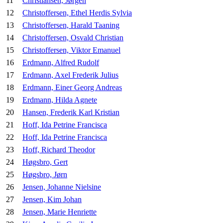
11
Christiansen, Jørgen
12
Christoffersen, Ethel Herdis Sylvia
13
Christoffersen, Harald Taaning
14
Christoffersen, Osvald Christian
15
Christoffersen, Viktor Emanuel
16
Erdmann, Alfred Rudolf
17
Erdmann, Axel Frederik Julius
18
Erdmann, Einer Georg Andreas
19
Erdmann, Hilda Agnete
20
Hansen, Frederik Karl Kristian
21
Hoff, Ida Petrine Francisca
22
Hoff, Ida Petrine Francisca
23
Hoff, Richard Theodor
24
Høgsbro, Gert
25
Høgsbro, Jørn
26
Jensen, Johanne Nielsine
27
Jensen, Kim Johan
28
Jensen, Marie Henriette