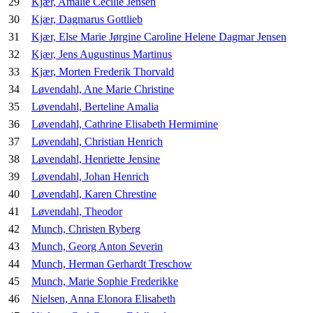
29
Kjær, Amalie Cecilie Jensen
30
Kjær, Dagmarus Gottlieb
31
Kjær, Else Marie Jørgine Caroline Helene Dagmar Jensen
32
Kjær, Jens Augustinus Martinus
33
Kjær, Morten Frederik Thorvald
34
Løvendahl, Ane Marie Christine
35
Løvendahl, Berteline Amalia
36
Løvendahl, Cathrine Elisabeth Hermimine
37
Løvendahl, Christian Henrich
38
Løvendahl, Henriette Jensine
39
Løvendahl, Johan Henrich
40
Løvendahl, Karen Chrestine
41
Løvendahl, Theodor
42
Munch, Christen Ryberg
43
Munch, Georg Anton Severin
44
Munch, Herman Gerhardt Treschow
45
Munch, Marie Sophie Frederikke
46
Nielsen, Anna Elonora Elisabeth