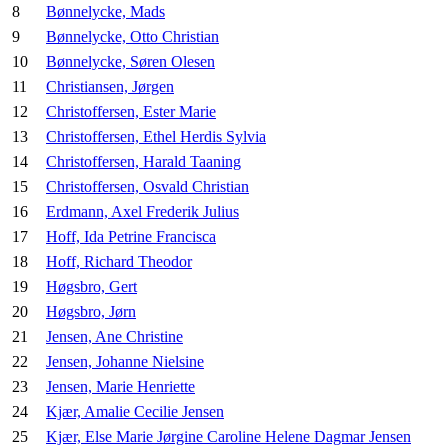
8
Bønnelycke, Mads
9
Bønnelycke, Otto Christian
10
Bønnelycke, Søren Olesen
11
Christiansen, Jørgen
12
Christoffersen, Ester Marie
13
Christoffersen, Ethel Herdis Sylvia
14
Christoffersen, Harald Taaning
15
Christoffersen, Osvald Christian
16
Erdmann, Axel Frederik Julius
17
Hoff, Ida Petrine Francisca
18
Hoff, Richard Theodor
19
Høgsbro, Gert
20
Høgsbro, Jørn
21
Jensen, Ane Christine
22
Jensen, Johanne Nielsine
23
Jensen, Marie Henriette
24
Kjær, Amalie Cecilie Jensen
25
Kjær, Else Marie Jørgine Caroline Helene Dagmar Jensen