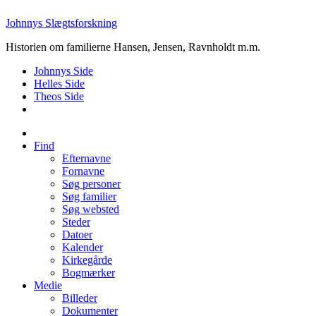
Johnnys Slægtsforskning
Historien om familierne Hansen, Jensen, Ravnholdt m.m.
Johnnys Side
Helles Side
Theos Side
Find
Efternavne
Fornavne
Søg personer
Søg familier
Søg websted
Steder
Datoer
Kalender
Kirkegårde
Bogmærker
Medie
Billeder
Dokumenter