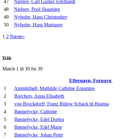
47
Nielsen, Carl Gustav Edelhardt
48
Nielsen, Poul Skaaning
49
Nyholm, Hans Christopher
50
Nyholm, Hans Mariusen
1
2
Næste»
Dåb
Match 1 til 39 fra 39
Efternavn, Fornavn
1
Ammitzbøll, Mathilde Cathrine Erasmine
2
Borchers, Anna Elisabeth
3
von Brockdorff, Franz Bülow Schack til Bugina
4
Bønnelycke, Cathrine
5
Bønnelycke, Edel Dortea
6
Bønnelycke, Edel Marie
7
Bønnelycke, Johan Peter