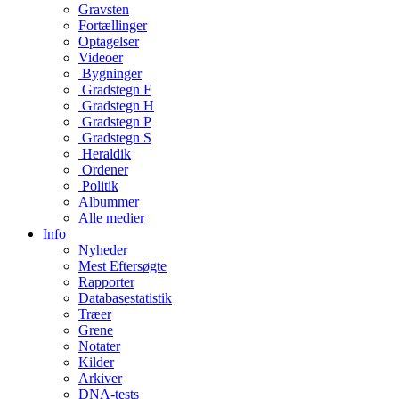
Gravsten
Fortællinger
Optagelser
Videoer
Bygninger
Gradstegn F
Gradstegn H
Gradstegn P
Gradstegn S
Heraldik
Ordener
Politik
Albummer
Alle medier
Info
Nyheder
Mest Eftersøgte
Rapporter
Databasestatistik
Træer
Grene
Notater
Kilder
Arkiver
DNA-tests