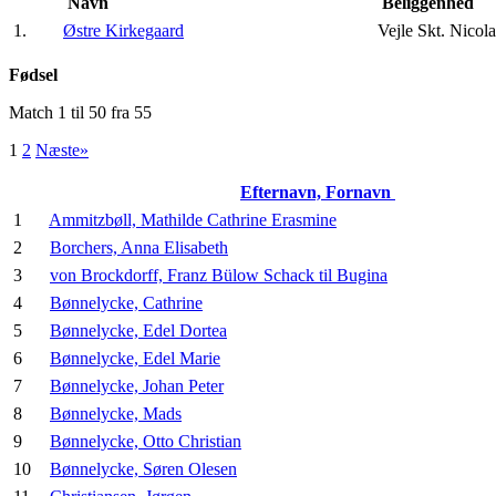
Navn
Beliggenhed
1.
Østre Kirkegaard
Vejle Skt. Nico
Fødsel
Match 1 til 50 fra 55
1
2
Næste»
Efternavn, Fornavn
1
Ammitzbøll, Mathilde Cathrine Erasmine
2
Borchers, Anna Elisabeth
3
von Brockdorff, Franz Bülow Schack til Bugina
4
Bønnelycke, Cathrine
5
Bønnelycke, Edel Dortea
6
Bønnelycke, Edel Marie
7
Bønnelycke, Johan Peter
8
Bønnelycke, Mads
9
Bønnelycke, Otto Christian
10
Bønnelycke, Søren Olesen