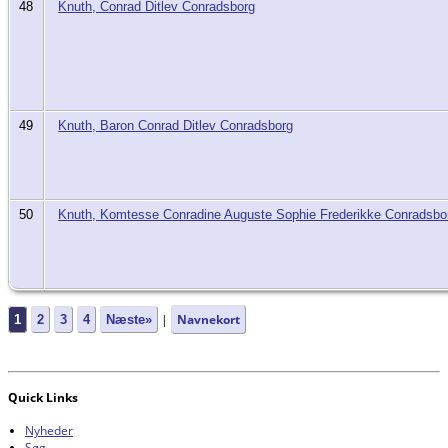
48
Knuth, Conrad Ditlev Conradsborg
49
Knuth, Baron Conrad Ditlev Conradsborg
50
Knuth, Komtesse Conradine Auguste Sophie Frederikke Conradsbo
|
Navnekort
1
2
3
4
Næste»
Quick Links
Nyheder
Søg