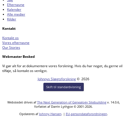
Efternavne
Kalender
Alle medier
Kilder
Kontakt
Kontakt os
Vores efternavne
Our Stories
Webmaster Besked
Vi gør alt for at dokumentere vores forskning. Hvis du har noget, du gerne vil
tilføje, så kontakt os venligst.
Johnnys Slægtsforskning
©
2026
Skift til standardvisning
Webstedet drives af
The Next Generation of Genealogy Sitebuilding
v. 14.0.6,
forfattet af Darrin Lythgoe © 2001-2026.
Opdateres af
Johnny Hansen
. |
EU-persondataforordningen
.