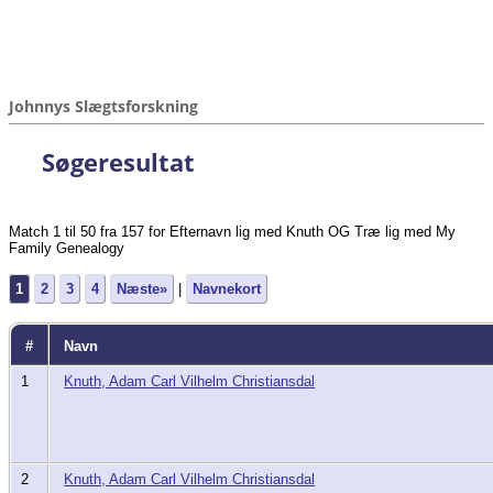
Johnnys Slægtsforskning
Søgeresultat
Match 1 til 50 fra 157 for Efternavn lig med Knuth OG Træ lig med My
Family Genealogy
1
2
3
4
Næste»
|
Navnekort
#
Navn
1
Knuth, Adam Carl Vilhelm Christiansdal
2
Knuth, Adam Carl Vilhelm Christiansdal