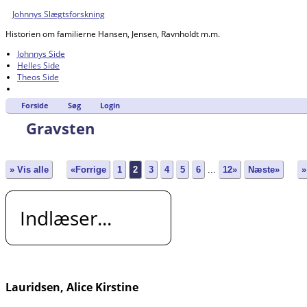
Johnnys Slægtsforskning
Historien om familierne Hansen, Jensen, Ravnholdt m.m.
Johnnys Side
Helles Side
Theos Side
Forside
Søg
Login
Gravsten
» Vis alle
«Forrige
1
2
3
4
5
6
...
12»
Næste»
»
Indlæser...
Lauridsen, Alice Kirstine