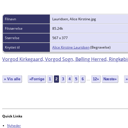
Filnavn
Lauridsen, Alice Kirstine.jpg
Filstørrelse
85.24k
Størrelse
567 x 377
Knyttet til
Alice Kirstine Lauridsen
(Begravelse)
Vorgod Kirkegaard, Vorgod Sogn, Bølling Herred, Ringkø
» Vis alle
«Forrige
1
2
3
4
5
6
...
12»
Næste»
»
Quick Links
Nyheder