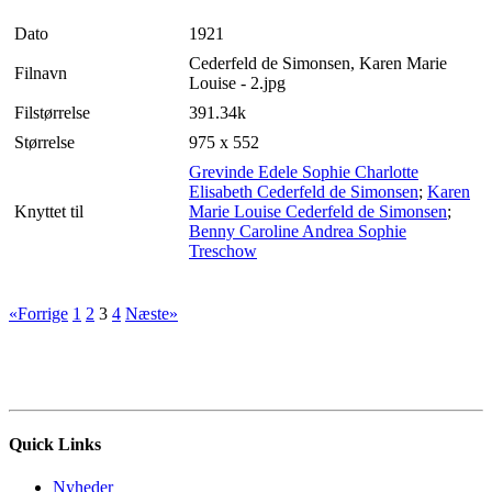
Dato
1921
Cederfeld de Simonsen, Karen Marie
Filnavn
Louise - 2.jpg
Filstørrelse
391.34k
Størrelse
975 x 552
Grevinde Edele Sophie Charlotte
Elisabeth Cederfeld de Simonsen
;
Karen
Knyttet til
Marie Louise Cederfeld de Simonsen
;
Benny Caroline Andrea Sophie
Treschow
«Forrige
1
2
3
4
Næste»
Quick Links
Nyheder