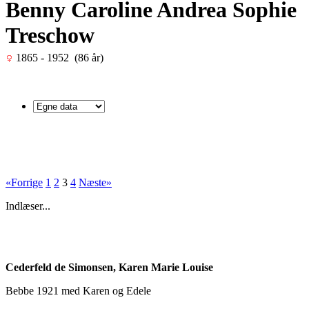
Benny Caroline Andrea Sophie
Treschow
1865 - 1952 (86 år)
«Forrige
1
2
3
4
Næste»
Indlæser...
Cederfeld de Simonsen, Karen Marie Louise
Bebbe 1921 med Karen og Edele