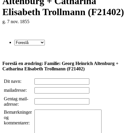
Altenburg + Catharina
Elisabeth Trollmann (F21402)
g. 7 nov. 1855
Foreslå en ændring: Familie: Georg Heinrich Altenburg +
Catharina Elisabeth Trollmann (F21402)
Dit navn:
mailadresse:
Gentag mail-
adresse:
Bemærkninger
og
kommentarer: