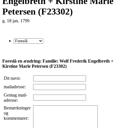
Engelbreth + Kirstine Marie
Petersen (F23302)
g. 18 jan. 1799
Foreslå en ændring: Familie: Wolf Frederik Engelbreth +
Kirstine Marie Petersen (F23302)
Dit navn:
mailadresse:
Gentag mail-
adresse:
Bemærkninger
og
kommentarer: