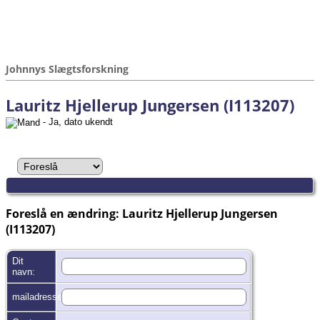
Johnnys Slægtsforskning
Lauritz Hjellerup Jungersen (I113207)
- Ja, dato ukendt
Foreslå en ændring: Lauritz Hjellerup Jungersen
(I113207)
Dit
navn:
mailadresse: