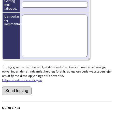
Gentag
mail-
adresse:
Bemærkninger
og
kommentarer:
Jeg giver mit samtykke til, at dette websted kan gemme de personlige
oplysninger, der er indsamlet her. Jeg forstår, at jeg kan bede webstedets ejer
om at fjerne disse oplysninger til enhver tid.
EU-persondataforordningen
Quick Links