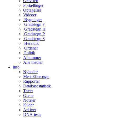
Gravsten
Fortællinger
Optagelser
Videoer
Bygninger
Gradstegn F
Gradstegn H
Gradstegn P
Gradstegn S
Heraldik
Ordener
Politik
Albummer
Alle medier
Info
Nyheder
Mest Eftersøgte
Rapporter
Databasestatistik
Træer
Grene
Notater
Kilder
Arkiver
DNA-tests