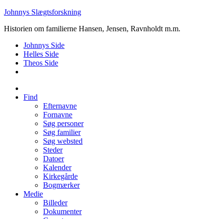
Johnnys Slægtsforskning
Historien om familierne Hansen, Jensen, Ravnholdt m.m.
Johnnys Side
Helles Side
Theos Side
Find
Efternavne
Fornavne
Søg personer
Søg familier
Søg websted
Steder
Datoer
Kalender
Kirkegårde
Bogmærker
Medie
Billeder
Dokumenter