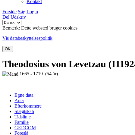
Kontakt
Forside
Søg
Login
Del
Udskriv
Bemærk: Dette websted bruger cookies.
Vis databeskyttelsespolitik
OK
Theodosius von Levetzau (I1192
1665 - 1719 (54 år)
Egne data
Aner
Efterkommere
Slægtskab
Tidslinje
Familie
GEDCOM
Foreslå