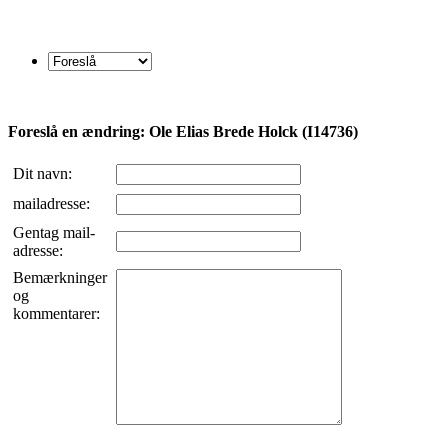
Foreslå en ændring: Ole Elias Brede Holck (I14736)
Dit navn:
mailadresse:
Gentag mail-
adresse:
Bemærkninger
og
kommentarer: