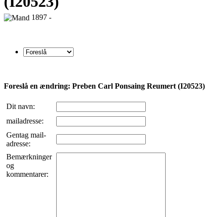
(I20523)
1897 -
Foreslå en ændring: Preben Carl Ponsaing Reumert (I20523)
Dit navn:
mailadresse:
Gentag mail-
adresse:
Bemærkninger
og
kommentarer: