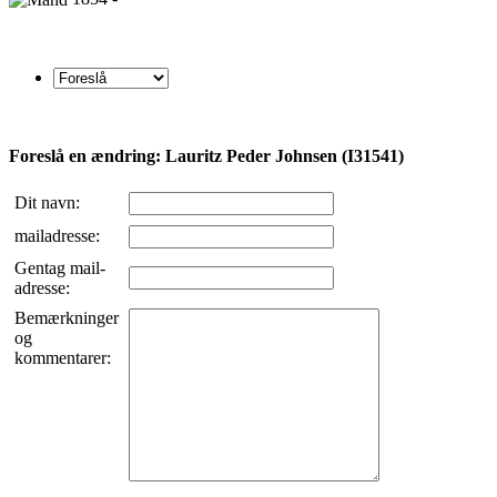
Foreslå en ændring: Lauritz Peder Johnsen (I31541)
Dit navn:
mailadresse:
Gentag mail-
adresse:
Bemærkninger
og
kommentarer: