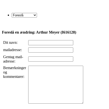
Foreslå en ændring: Arthur Meyer (I616128)
Dit navn:
mailadresse:
Gentag mail-
adresse:
Bemærkninger
og
kommentarer: