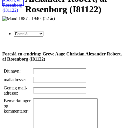
Rosenborg (I81122)
1887 - 1940 (52 år)
Foreslå en ændring: Greve Aage Christian Alexander Robert,
af Rosenborg (I81122)
Dit navn:
mailadresse:
Gentag mail-
adresse:
Bemærkninger
og
kommentarer: