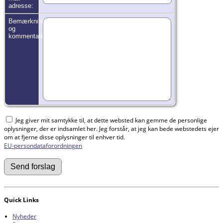
adresse:
Bemærkninger
og
kommentarer:
Jeg giver mit samtykke til, at dette websted kan gemme de personlige
oplysninger, der er indsamlet her. Jeg forstår, at jeg kan bede webstedets ejer
om at fjerne disse oplysninger til enhver tid.
EU-persondataforordningen
Quick Links
Nyheder