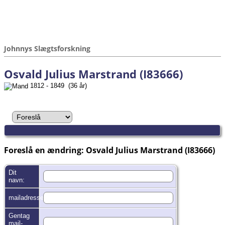
Johnnys Slægtsforskning
Osvald Julius Marstrand (I83666)
1812 - 1849 (36 år)
Foreslå en ændring: Osvald Julius Marstrand (I83666)
Dit
navn:
mailadresse:
Gentag
mail-