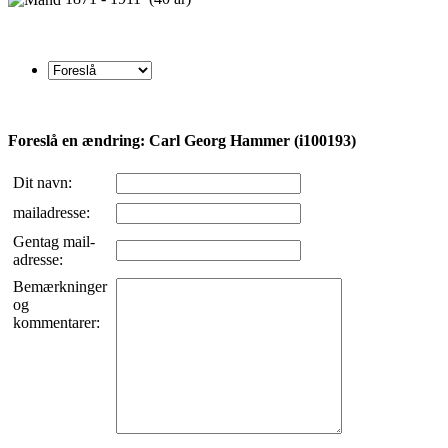
Foreslå en ændring: Carl Georg Hammer (i100193)
Dit navn:
mailadresse:
Gentag mail-
adresse:
Bemærkninger
og
kommentarer: