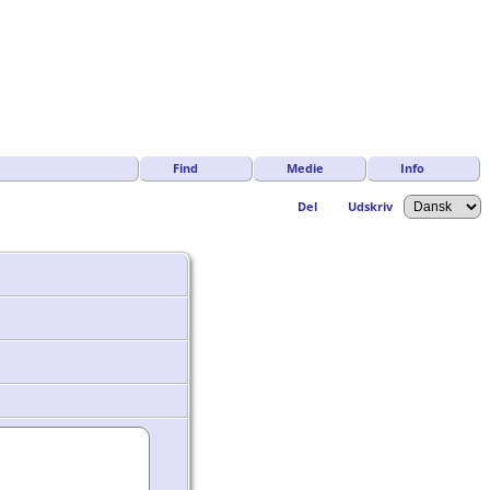
Find
Medie
Info
Del
Udskriv