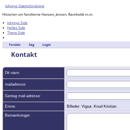
Johnnys Slægtsforskning
Historien om familierne Hansen, Jensen, Ravnholdt m.m.
Johnnys Side
Helles Side
Theos Side
Forside
Søg
Login
Kontakt
Dit navn:
mailadresse:
Gentag mail-adresse:
Emne:
Billeder: Vigsø, Knud Kristian
Bemærkninger: