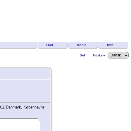
Find
Medie
Info
Del
Udskriv
 1911 Danmark, Københavns