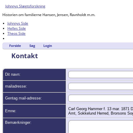
Johnnys Slægtsforskning
Historien om familierne Hansen, Jensen, Ravnholdt m.m.
Johnnys Side
Helles Side
Theos Side
Forside
Søg
Login
Kontakt
Dit navn:
mailadresse:
Gentag mail-adresse:
Carl Georg Hammer f. 13 mar. 1871 
Emne:
Amt, Sokkelund Herred, Brorsons So
Bemærkninger: