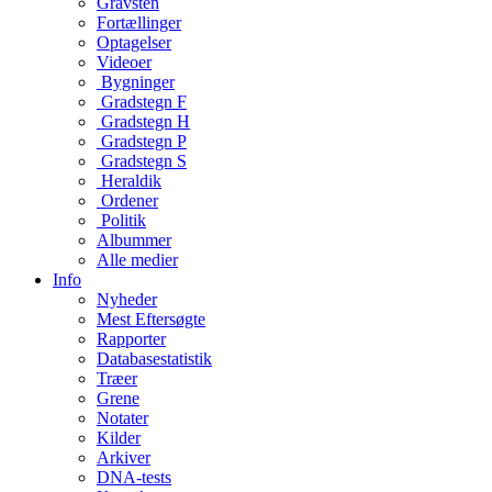
Gravsten
Fortællinger
Optagelser
Videoer
Bygninger
Gradstegn F
Gradstegn H
Gradstegn P
Gradstegn S
Heraldik
Ordener
Politik
Albummer
Alle medier
Info
Nyheder
Mest Eftersøgte
Rapporter
Databasestatistik
Træer
Grene
Notater
Kilder
Arkiver
DNA-tests