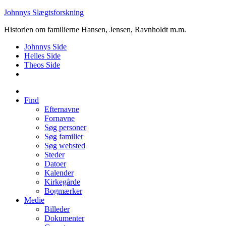
Johnnys Slægtsforskning
Historien om familierne Hansen, Jensen, Ravnholdt m.m.
Johnnys Side
Helles Side
Theos Side
Find
Efternavne
Fornavne
Søg personer
Søg familier
Søg websted
Steder
Datoer
Kalender
Kirkegårde
Bogmærker
Medie
Billeder
Dokumenter