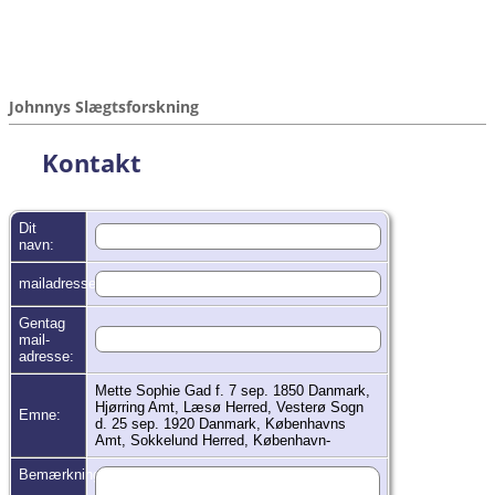
Johnnys Slægtsforskning
Kontakt
Dit
navn:
mailadresse:
Gentag
mail-
adresse:
Mette Sophie Gad f. 7 sep. 1850 Danmark,
Hjørring Amt, Læsø Herred, Vesterø Sogn
Emne:
d. 25 sep. 1920 Danmark, Københavns
Amt, Sokkelund Herred, København-
Bemærkninger: