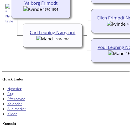
Valborg Frimodt
1870-1951
Ellen Frimodt Nø
189
Carl Leuning Nørgaard
1868-1948
Poul Leuning Nø
189
Quick Links
Nyheder
Søg
Efternavne
Kalender
Alle medier
Kilder
Kontakt