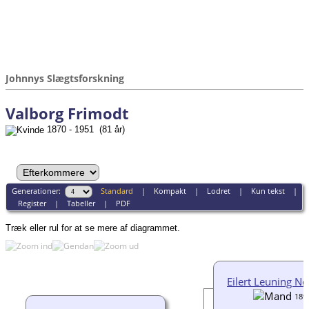
Johnnys Slægtsforskning
Valborg Frimodt
1870 - 1951 (81 år)
Generationer:
Standard
|
Kompakt
|
Lodret
|
Kun tekst
|
Register
|
Tabeller
|
PDF
Træk eller rul for at se mere af diagrammet.
Eilert Leuning N
189