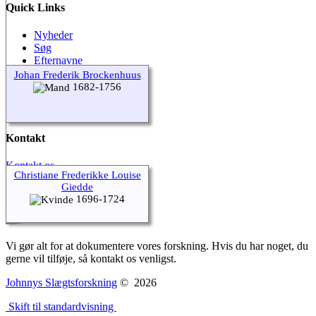
Quick Links
Nyheder
Søg
Efternavne
Johan Frederik Brockenhuus
Kalender
1682-1756
Alle medier
Kilder
Kontakt
Kontakt os
Christiane Frederikke Louise
Vores efternavne
Giedde
Our Stories
1696-1724
Webmaster Besked
Vi gør alt for at dokumentere vores forskning. Hvis du har noget, du
gerne vil tilføje, så kontakt os venligst.
Johnnys Slægtsforskning
©
2026
Skift til standardvisning