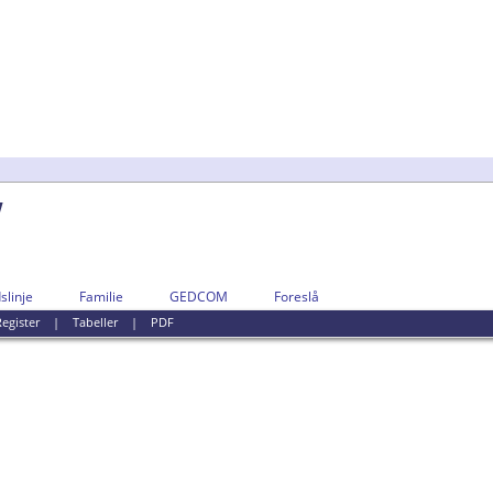
w
slinje
Familie
GEDCOM
Foreslå
egister
|
Tabeller
|
PDF