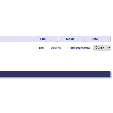
Find
Medie
Info
Del
Udskriv
Tilføj bogmærke