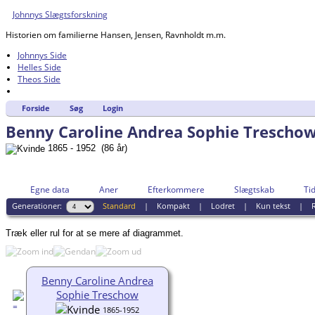
Johnnys Slægtsforskning
Historien om familierne Hansen, Jensen, Ravnholdt m.m.
Johnnys Side
Helles Side
Theos Side
Forside
Søg
Login
Benny Caroline Andrea Sophie Trescho
1865 - 1952 (86 år)
Egne data
Aner
Efterkommere
Slægtskab
Tid
Generationer:
Standard
|
Kompakt
|
Lodret
|
Kun tekst
|
R
Træk eller rul for at se mere af diagrammet.
Benny Caroline Andrea
Sophie Treschow
1865-1952