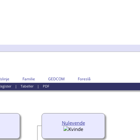
slinje
Familie
GEDCOM
Foreslå
egister
|
Tabeller
|
PDF
Nulevende