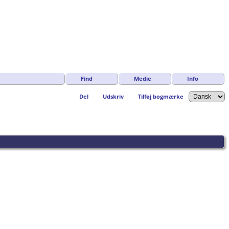
Find
Medie
Info
Del
Udskriv
Tilføj bogmærke