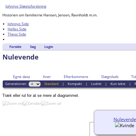
Johnnys Slægtsforskning
Historien om familierne Hansen, Jensen, Ravnholdt m.m.
Johnnys Side
Helles Side
Theos Side
Forside
Søg
Login
Nulevende
Egne data
Aner
Efterkommere
Slægtskab
Tid
Generationer:
Standard
|
Kompakt
|
Lodret
|
Kun tekst
|
R
Træk eller rul for at se mere af diagrammet.
Nulevende