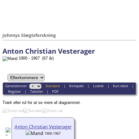
Johnnys Slægtsforskning
Anton Christian Vesterager
1900 - 1967 (67 år)
Generationer:
Standard
|
Kompakt
|
Lodret
|
Kun tekst
|
Register
|
Tabeller
|
PDF
Træk eller rul for at se mere af diagrammet.
Anton Christian Vesterager
1900-1967