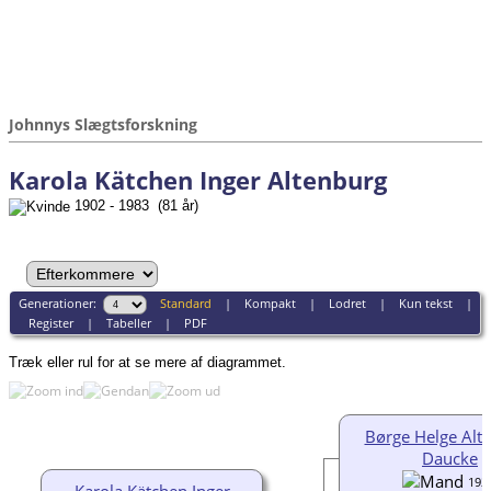
Johnnys Slægtsforskning
Karola Kätchen Inger Altenburg
1902 - 1983 (81 år)
Generationer:
Standard
|
Kompakt
|
Lodret
|
Kun tekst
|
Register
|
Tabeller
|
PDF
Træk eller rul for at se mere af diagrammet.
Børge Helge Alt
Daucke
192