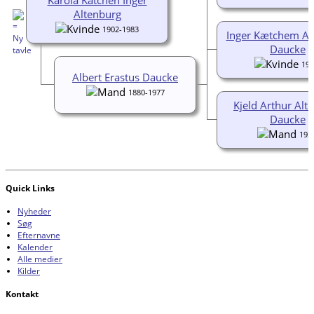
Karola Kätchen Inger
Altenburg
1902-1983
Inger Kætchem Al
Daucke
192
Albert Erastus Daucke
1880-1977
Kjeld Arthur Alt
Daucke
193
Quick Links
Nyheder
Søg
Efternavne
Kalender
Alle medier
Kilder
Kontakt