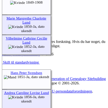
1849-1908
Kontakt
Kontakt os
Marie Margrethe Charlotte
Vores efternavne
Lund
Our Stories
1850-Ja, dato
ukendt
Webmaster Besked
Vilhelmine Cathrine Cecilie
Vi gør alt for at dokumentere vores forskning. Hvis du har noget, du
Lund
gerne vil tilføje, så kontakt os venligst.
1852-Ja, dato
ukendt
Johnnys Slægtsforskning
©
2026
Skift til standardvisning
Hans Peter Svendsen
1851-Ja, dato ukendt
Webstedet drives af
The Next Generation of Genealogy Sitebuilding
v. 14.0.6, forfattet af Darrin Lythgoe © 2001-2026.
Opdateres af
Johnny Hansen
. |
EU-persondataforordningen
.
Andrea Caroline Lovise Lund
1856-Ja, dato
ukendt