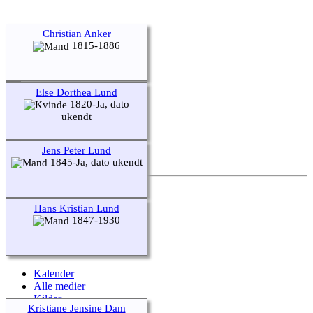
Christian Anker
1815-1886
Else Dorthea Lund
1820-Ja, dato
ukendt
Jens Peter Lund
1845-Ja, dato ukendt
Quick Links
Hans Kristian Lund
1847-1930
Nyheder
Søg
Efternavne
Kalender
Alle medier
Kilder
Kristiane Jensine Dam