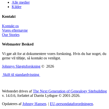
Christiane Charlotte Lund
Alle medier
1817-1857
Kilder
Kontakt
Kontakt os
Vores efternavne
Our Stories
Christian Anker
1815-1886
Webmaster Besked
Vi gør alt for at dokumentere vores forskning. Hvis du har noget, du
Else Dorthea Lund
gerne vil tilføje, så kontakt os venligst.
1820-Ja, dato
ukendt
Johnnys Slægtsforskning
©
2026
Skift til standardvisning
Jens Peter Lund
1845-Ja, dato ukendt
Webstedet drives af
The Next Generation of Genealogy Sitebuilding
v. 14.0.6, forfattet af Darrin Lythgoe © 2001-2026.
Hansine Margrethe Elisabeth
Lund
Opdateres af
Johnny Hansen
. |
EU-persondataforordningen
.
1882-Ja, dato