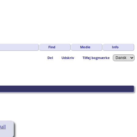
Find
Medie
Info
Del
Udskriv
Tilføj bogmærke
all