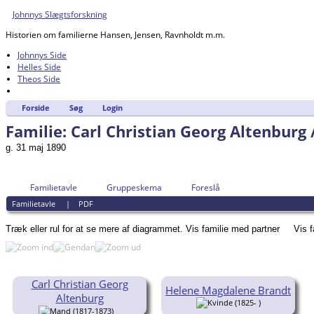
Johnnys Slægtsforskning
Historien om familierne Hansen, Jensen, Ravnholdt m.m.
Johnnys Side
Helles Side
Theos Side
Forside
Søg
Login
Familie: Carl Christian Georg Altenburg 
g. 31 maj 1890
Familietavle
Gruppeskema
Foreslå
Familietavle
|
PDF
Træk eller rul for at se mere af diagrammet.
Vis familie med partner
Vis 
Carl Christian Georg
Helene Magdalene Brandt
Altenburg
(1825- )
(1817-1873)