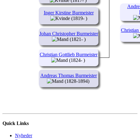
(1817- )
Andrea
Inger Kirstine Burmeister
(1819- )
Christian
Johan Christopher Burmeister
(1821- )
Christian Gottlieb Burmeister
(1824- )
Andreas Thomas Burmeister
(1828-1894)
Quick Links
Nyheder