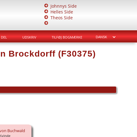
Johnnys Side
Helles Side
Theos Side
DEL
UDSKRIV
TILFØJ BOGMÆRKE
on Brockdorff (F30375)
 von Buchwald