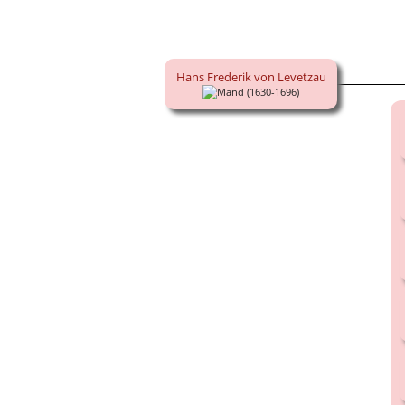
Hans Frederik von Levetzau
(1630-1696)