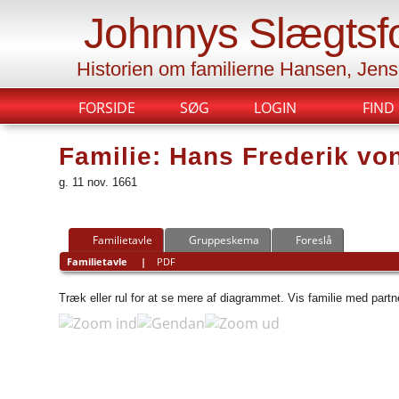
Johnnys Slægtsf
Historien om familierne Hansen, Jen
FORSIDE
SØG
LOGIN
FIND
Familie: Hans Frederik vo
g. 11 nov. 1661
Familietavle
Gruppeskema
Foreslå
Familietavle
|
PDF
Træk eller rul for at se mere af diagrammet.
Vis familie med part