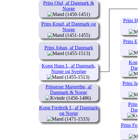
Prins Olaf, af Danmark &
Norge
(1450-1451)
Prins H
Prins Knud, af Danmark og
Norge
(1451-1455)
Prins Er
Prins Johan, af Danmark
(1455-1513)
Kong 
Kong Hans I., af Danmark,
Dan
Norge og Sverige
(1455-1513)
Prins Ja
Prinsesse Margrethe, af
Danmark & Norge
(1456-1486)
Prinse
Kong Frederik I., af Danmark
Dan
og Norge
(1471-1533)
Prins Fra