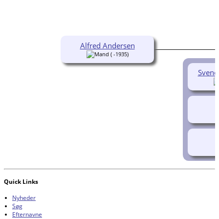
Alfred Andersen
( -1935)
Svend
Quick Links
Nyheder
Søg
Efternavne