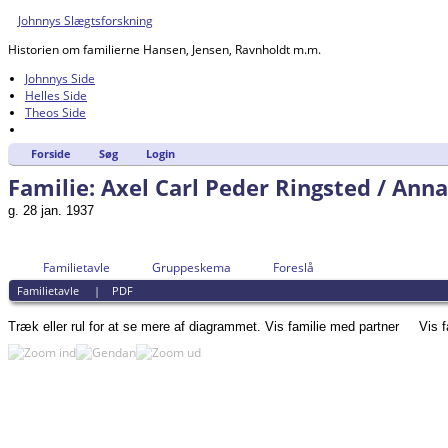
Johnnys Slægtsforskning
Historien om familierne Hansen, Jensen, Ravnholdt m.m.
Johnnys Side
Helles Side
Theos Side
Forside
Søg
Login
Familie: Axel Carl Peder Ringsted / Ann
g. 28 jan. 1937
Familietavle
Gruppeskema
Foreslå
Familietavle
|
PDF
Træk eller rul for at se mere af diagrammet.
Vis familie med partner
Vis 