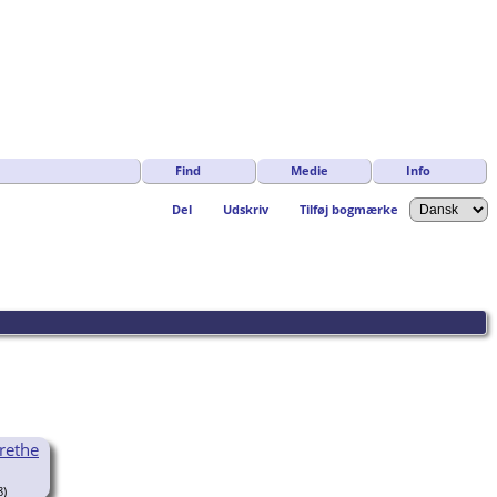
Find
Medie
Info
Del
Udskriv
Tilføj bogmærke
rethe
8)